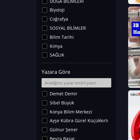
DOĞA BİLİMLERİ
Biyoloji
Coğrafya
SOSYAL BİLİMLER
Bilim Tarihi
Kimya
SAĞLIK
Sanat Tarihi
Yazara Göre
Fizik
Yer Bilimleri
Astronomi ve Uzay
Demet Demir
Noroloji
Sibel Büyük
Matematik
Konya Bilim Merkezi
Teknoloji
Ayşe Kübra Gürel Küçükkırlı
İklim Değişikliği
Gülnur Şener
Arkeoloji
Beyza Başar