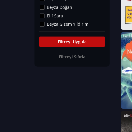
Kültür&Sanat
Beyza Doğan
Yaşam Tavsiyeleri
Elif Sara
Merakoloji
Beyza Gizem Yıldırım
Sağlık Tümü
İlknur İyigökler
Nadir Hastalıklar
Büşra Elif Kıvrak
Filtreyi Uygula
Eğitim Bilimleri
Fatma Beyza Öztürk
Filtreyi Sıfırla
Can TORUN
Hasan Gürel
Dilara Güven
Elif Sara
Ayşe Edanur Başer
Gözde Düriye Alkan
Onur Erdoğan
Ceren Eda Erol
Hacer Nur Küçükkırlı