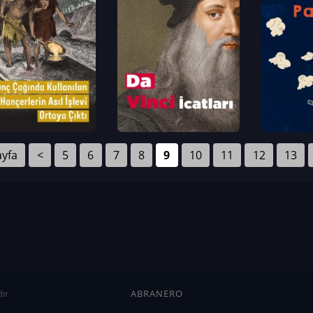
ayfa
<
5
6
7
8
9
10
11
12
13
ır
ABRANERO