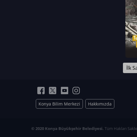
Neriman Nur Bahçıvan
İmran Verirşen
Mehmet Küçüktongur
Elmas Nur İbaoğlu
Yasemin Cömert
Müzeyyen Kalfazade
Zeynep Deresoy
Müzeyyen Büyüksamancı
İlk S
Nazlı Ecem Görü
Esra Nur ELMAS
Konya Bilim Merkezi
Hakkımızda
© 2020 Konya Büyükşehir Belediyesi.
Tüm Hakları Saklıd