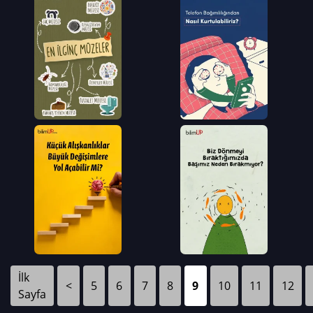
İlk
<
5
6
7
8
9
10
11
12
Sayfa