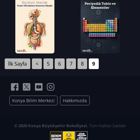
İlk Sayfa
<
5
6
7
8
9
Konya Bilim Merkezi
Hakkımızda
© 2020 Konya Büyükşehir Belediyesi.
Tüm Hakları Saklıdır