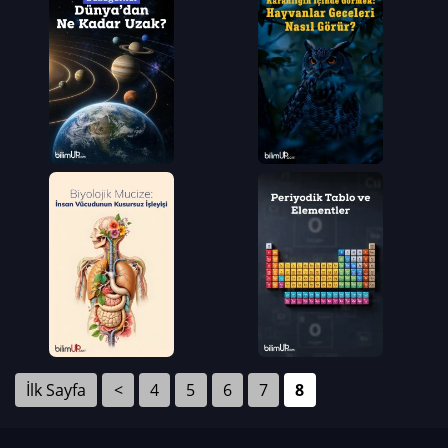
İlk Sayfa
<
4
5
6
7
8