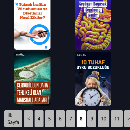
İlk
<
4
5
6
7
8
9
10
11
>
Sayfa