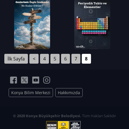
İlk Sayfa
<
4
5
6
7
8
Konya Bilim Merkezi
Hakkımızda
© 2020 Konya Büyükşehir Belediyesi.
Tüm Hakları Saklıdır