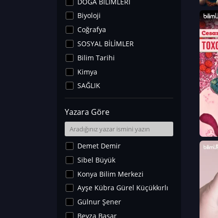
DOĞA BİLİMLERİ
Biyoloji
Coğrafya
SOSYAL BİLİMLER
Bilim Tarihi
Kimya
SAĞLIK
Sanat Tarihi
Yazara Göre
Fizik
Yer Bilimleri
Astronomi ve Uzay
Demet Demir
Noroloji
Sibel Büyük
Matematik
Konya Bilim Merkezi
Teknoloji
Ayşe Kübra Gürel Küçükkırlı
İklim Değişikliği
Gülnur Şener
Arkeoloji
Beyza Başar