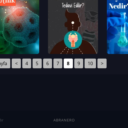
ayfa
<
4
5
6
7
8
9
10
>
ır
ABRANERO