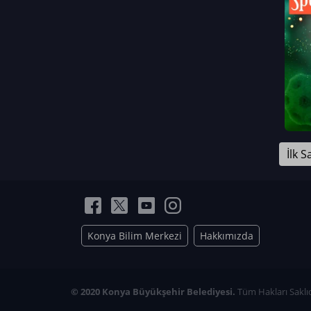
Neriman Nur Bahçıvan
İmran Verirşen
Mehmet Küçüktongur
Elmas Nur İbaoğlu
Yasemin Cömert
Müzeyyen Kalfazade
Zeynep Deresoy
Müzeyyen Büyüksamancı
İlk S
Nazlı Ecem Görü
Esra Nur ELMAS
Konya Bilim Merkezi
Hakkımızda
© 2020 Konya Büyükşehir Belediyesi.
Tüm Hakları Saklıd