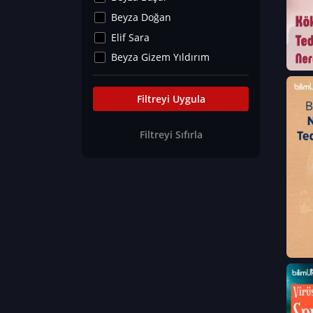
Kültür&Sanat
Beyza Doğan
Yaşam Tavsiyeleri
Elif Sara
Merakoloji
Beyza Gizem Yıldırım
Sağlık Tümü
İlknur İyigökler
Nadir Hastalıklar
Büşra Elif Kıvrak
Filtreyi Uygula
Eğitim Bilimleri
Fatma Beyza Öztürk
Filtreyi Sıfırla
Can TORUN
Hasan Gürel
Dilara Güven
Elif Sara
Ayşe Edanur Başer
Gözde Düriye Alkan
Onur Erdoğan
Ceren Eda Erol
Hacer Nur Küçükkırlı