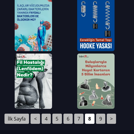
İlk Sayfa
<
4
5
6
7
8
9
>