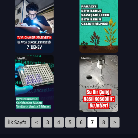
İlk Sayfa
<
3
4
5
6
7
8
>