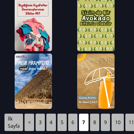
İlk
<
3
4
5
6
7
8
9
10
11
Sayfa