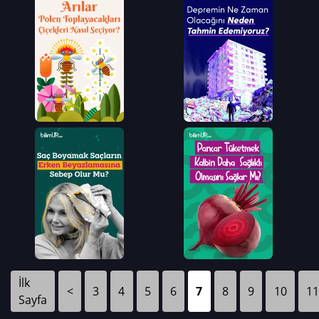
İlk
<
3
4
5
6
7
8
9
10
11
Sayfa