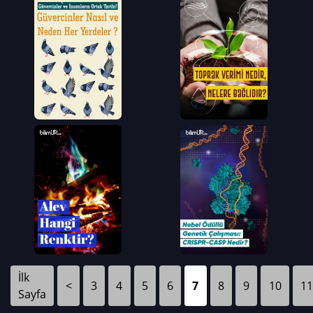
İlk
<
3
4
5
6
7
8
9
10
11
Sayfa