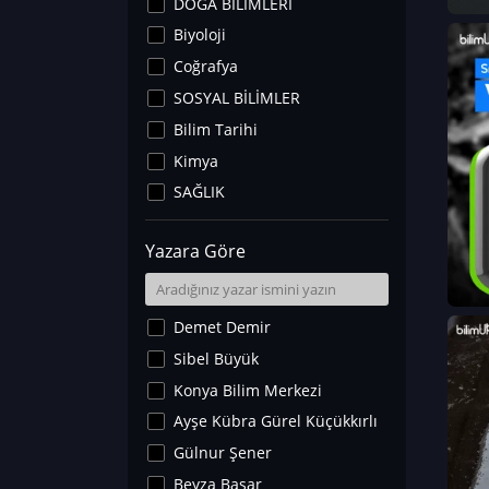
DOĞA BİLİMLERİ
Biyoloji
Coğrafya
SOSYAL BİLİMLER
Bilim Tarihi
Kimya
SAĞLIK
Sanat Tarihi
Yazara Göre
Fizik
Yer Bilimleri
Astronomi ve Uzay
Demet Demir
Noroloji
Sibel Büyük
Matematik
Konya Bilim Merkezi
Teknoloji
Ayşe Kübra Gürel Küçükkırlı
İklim Değişikliği
Gülnur Şener
Arkeoloji
Beyza Başar