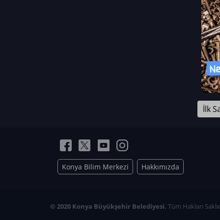
Neriman Nur Bahçıvan
İmran Verirşen
Mehmet Küçüktongur
Elmas Nur İbaoğlu
Yasemin Cömert
Müzeyyen Kalfazade
Zeynep Deresoy
Müzeyyen Büyüksamancı
İlk S
Nazlı Ecem Görü
Esra Nur ELMAS
Konya Bilim Merkezi
Hakkımızda
© 2020 Konya Büyükşehir Belediyesi.
Tüm Hakları Saklıd