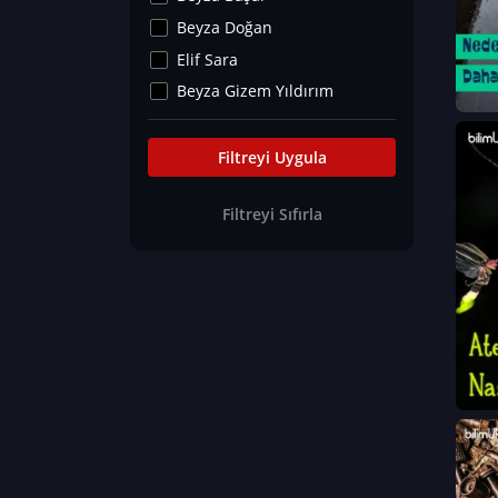
Kültür&Sanat
Beyza Doğan
Yaşam Tavsiyeleri
Elif Sara
Merakoloji
Beyza Gizem Yıldırım
Sağlık Tümü
İlknur İyigökler
Nadir Hastalıklar
Büşra Elif Kıvrak
Filtreyi Uygula
Eğitim Bilimleri
Fatma Beyza Öztürk
Filtreyi Sıfırla
Can TORUN
Hasan Gürel
Dilara Güven
Elif Sara
Ayşe Edanur Başer
Gözde Düriye Alkan
Onur Erdoğan
Ceren Eda Erol
Hacer Nur Küçükkırlı