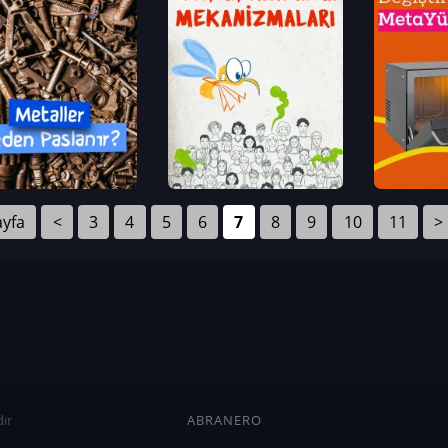
ayfa
<
3
4
5
6
7
8
9
10
11
>
ır
ABRANERO