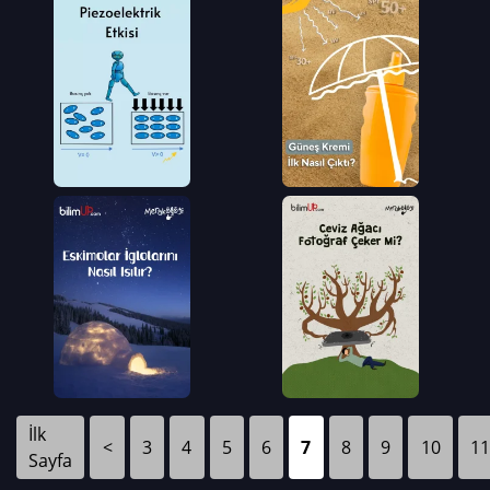
İlk
<
3
4
5
6
7
8
9
10
11
Sayfa