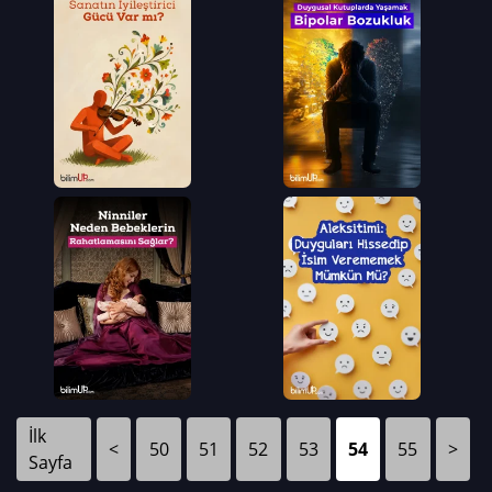
İlk
<
50
51
52
53
54
55
>
Sayfa