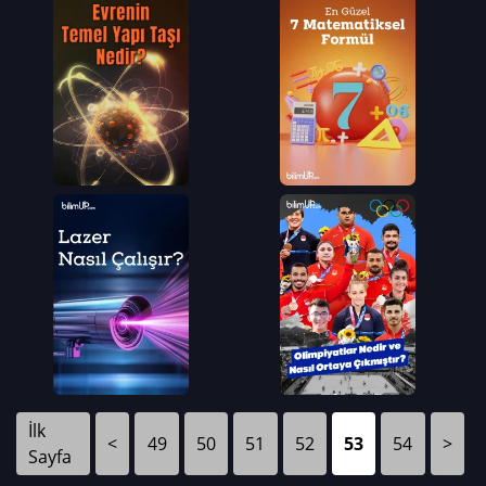
İlk
<
49
50
51
52
53
54
>
Sayfa