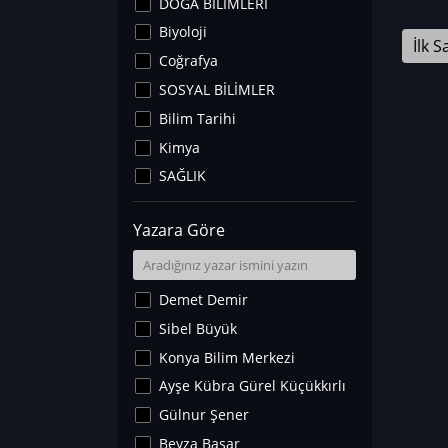
DOĞA BİLİMLERİ
Biyoloji
İlk S
Coğrafya
SOSYAL BİLİMLER
Bilim Tarihi
Kimya
SAĞLIK
Sanat Tarihi
Yazara Göre
Fizik
Yer Bilimleri
Astronomi ve Uzay
Demet Demir
Noroloji
Sibel Büyük
Matematik
Konya Bilim Merkezi
Teknoloji
Ayşe Kübra Gürel Küçükkırlı
İklim Değişikliği
Gülnur Şener
Arkeoloji
Beyza Başar