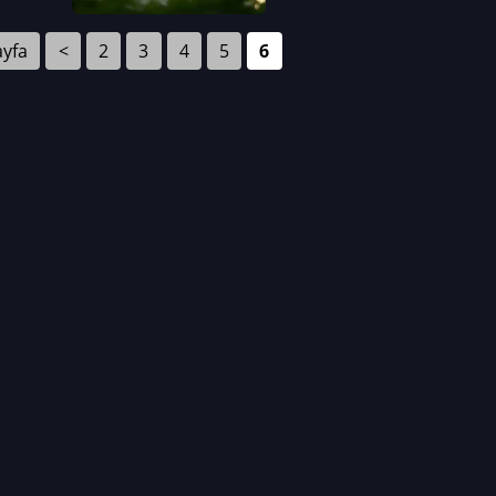
ayfa
<
2
3
4
5
6