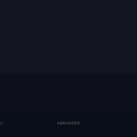
ır
ABRANERO