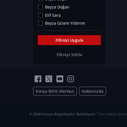
Kültür&Sanat
Beyza Doğan
Yaşam Tavsiyeleri
Elif Sara
Merakoloji
Beyza Gizem Yıldırım
Sağlık Tümü
İlknur İyigökler
Nadir Hastalıklar
Büşra Elif Kıvrak
Filtreyi Uygula
Eğitim Bilimleri
Fatma Beyza Öztürk
Filtreyi Sıfırla
Can TORUN
Hasan Gürel
Dilara Güven
Elif Sara
Ayşe Edanur Başer
Konya Bilim Merkezi
Hakkımızda
Gözde Düriye Alkan
Onur Erdoğan
Ceren Eda Erol
© 2020 Konya Büyükşehir Belediyesi.
Tüm Hakları Saklıd
Hacer Nur Küçükkırlı