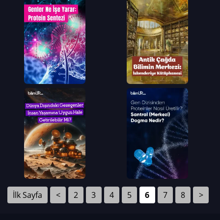
İlk Sayfa
<
2
3
4
5
6
7
8
>