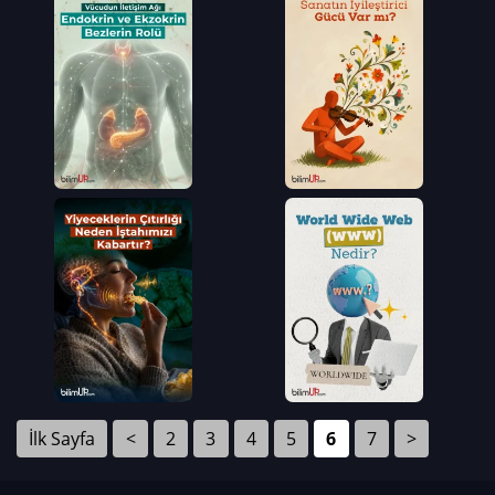
İlk Sayfa
<
2
3
4
5
6
7
>