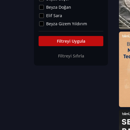
Kültür&Sanat
Beyza Doğan
Yaşam Tavsiyeleri
Elif Sara
Merakoloji
Beyza Gizem Yıldırım
Sağlık Tümü
İlknur İyigökler
Nadir Hastalıklar
Büşra Elif Kıvrak
Filtreyi Uygula
Eğitim Bilimleri
Fatma Beyza Öztürk
Filtreyi Sıfırla
Can TORUN
Hasan Gürel
Dilara Güven
Elif Sara
Ayşe Edanur Başer
Gözde Düriye Alkan
Onur Erdoğan
Ceren Eda Erol
Hacer Nur Küçükkırlı