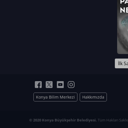
Neriman Nur Bahçıvan
İmran Verirşen
Mehmet Küçüktongur
Elmas Nur İbaoğlu
Yasemin Cömert
Müzeyyen Kalfazade
Zeynep Deresoy
Müzeyyen Büyüksamancı
İlk S
Nazlı Ecem Görü
Esra Nur ELMAS
Konya Bilim Merkezi
Hakkımızda
© 2020 Konya Büyükşehir Belediyesi.
Tüm Hakları Saklıd