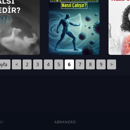
ayfa
<
2
3
4
5
6
7
8
9
>
ır
ABRANERO