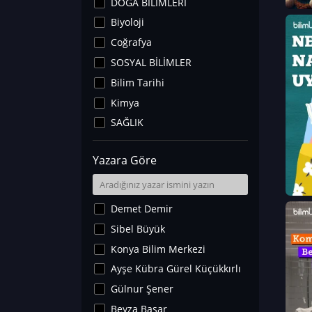
DOĞA BİLİMLERİ
Biyoloji
Coğrafya
SOSYAL BİLİMLER
Bilim Tarihi
Kimya
SAĞLIK
Sanat Tarihi
Yazara Göre
Fizik
Yer Bilimleri
Astronomi ve Uzay
Demet Demir
Noroloji
Sibel Büyük
Matematik
Konya Bilim Merkezi
Teknoloji
Ayşe Kübra Gürel Küçükkırlı
İklim Değişikliği
Gülnur Şener
Arkeoloji
Beyza Başar