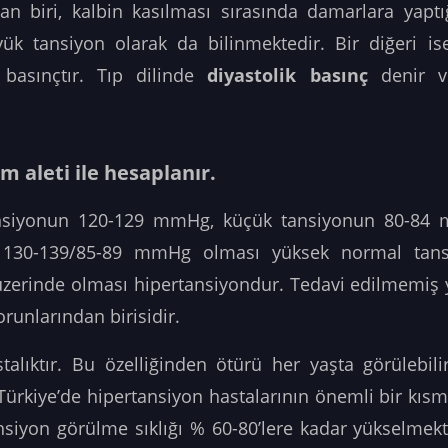
an biri, kalbin kasılması sırasında damarlara yaptığ
k tansiyon olarak da bilinmektedir. Bir diğeri is
basınçtır. Tıp dilinde
diyastolik basınç
denir 
m aleti ile hesaplanır.
nsiyonun 120-129 mmHg, küçük tansiyonun 80-84
n 130-139/85-89 mmHg olması yüksek normal tansi
zerinde olması hipertansiyondur. Tedavi edilmemiş y
orunlarından birisidir.
talıktır. Bu özelliğinden ötürü her yaşta görülebili
 Türkiye’de hipertansiyon hastalarının önemli bir kıs
nsiyon görülme sıklığı % 60-80’lere kadar yükselmek