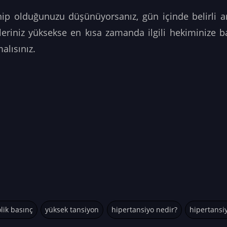
ahip olduğunuzu düşünüyorsanız, gün içinde belirli a
eriniz yüksekse en kısa zamanda ilgili hekiminize 
malısınız.
olik basınç
yüksek tansiyon
hipertansiyo nedir?
hipertansi