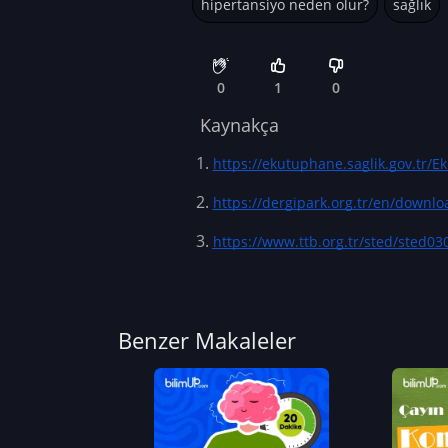
hipertansiyo neden olur?
sağlık
0
1
0
Kaynakça
https://ekutuphane.saglik.gov.tr/E
https://dergipark.org.tr/en/downloa
https://www.ttb.org.tr/sted/sted03
Benzer Makaleler