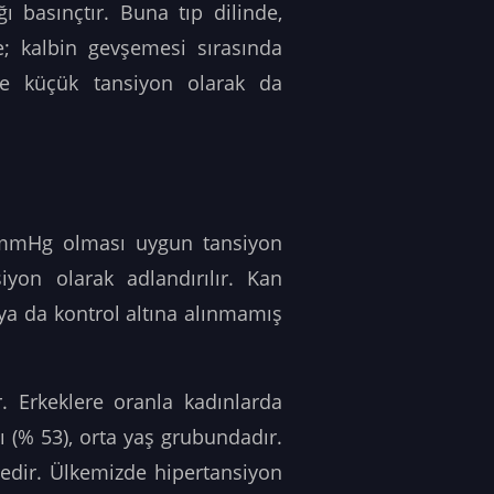
ı basınçtır. Buna tıp dilinde,
e; kalbin gevşemesi sırasında
ve küçük tansiyon olarak da
 mmHg olması uygun tansiyon
yon olarak adlandırılır. Kan
a da kontrol altına alınmamış
r. Erkeklere oranla kadınlarda
mı
(% 53), orta yaş grubundadır.
tedir. Ülkemizde hipertansiyon