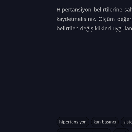
Hipertansiyon belirtilerine s
kaydetmelisiniz. Ölçüm değerl
belirtilen değişiklikleri uygula
hipertansiyon
kan basıncı
sist