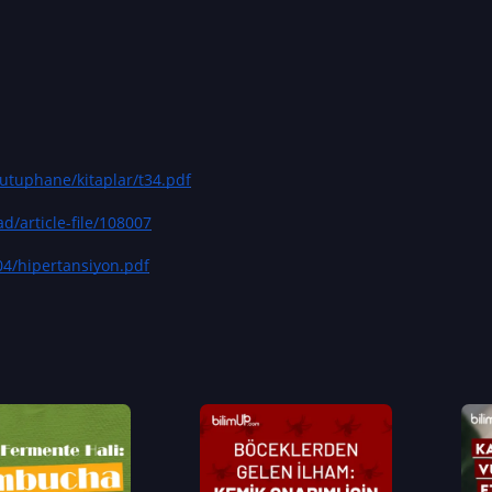
kutuphane/kitaplar/t34.pdf
d/article-file/108007
04/hipertansiyon.pdf