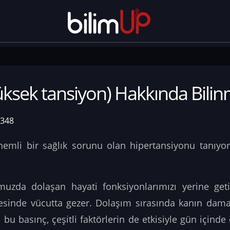
üksek tansiyon) Hakkında Bili
1348
önemli bir sağlık sorunu olan hipertansiyonu tanı
muzda dolaşan hayati fonksiyonlarımızı yerine get
yesinde vücutta gezer. Dolaşım sırasında
kanın damar
u basınç, çeşitli faktörlerin de etkisiyle gün içinde de