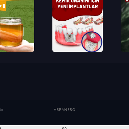
ır
ABRANERO