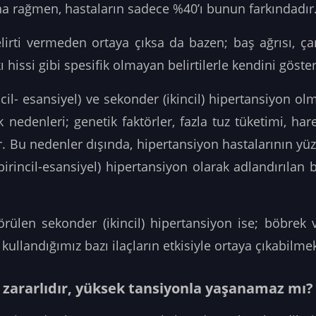
na rağmen, hastaların sadece %40’ı bunun farkındadır
rti vermeden ortaya çıksa da bazen; baş ağrısı, çarpı
issi gibi spesifik olmayan belirtilerle kendini göstere
il- esansiyel) ve sekonder (ikincil) hipertansiyon olm
nedenleri; genetik faktörler, fazla tuz tüketimi, hare
dir. Bu nedenler dışında, hipertansiyon hastalarının y
(birincil-esansiyel) hipertansiyon olarak adlandırılan
rülen sekonder (ikincil) hipertansiyon ise; böbrek ve
ullandığımız bazı ilaçların etkisiyle ortaya çıkabilmek
 zararlıdır, yüksek tansiyonla yaşanamaz mı?