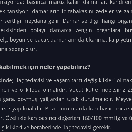
nsiyonda; basınca maruz kalan damarlar, kendileri
ek tansiyon, damarların iç tabakasını zedeler ve z
 sertliği meydana gelir. Damar sertliği, hangi orga
 etkisinden dolayı damarca zengin organlara büyü
 felç, boyun ve bacak damarlarında tıkanma, kalp yetm
rına sebep olur.
kabilmek için neler yapabiliriz?
nde; ilaç tedavisi ve yaşam tarzı değişiklikleri olmak
lmeli ve o kiloda olmalıdır. Vücut kütle indeksiniz 
 sigara, doymuş yağlardan uzak durulmalıdır. Meyve 
gzersiz yapılmalıdır. Bazı durumlarda kan basıncını az
ilir. Özellikle kan basıncı değerleri 160/100 mmHg ve
iklikleri ve beraberinde ilaç tedavisi gerekir.