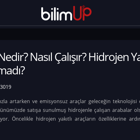
edir? Nasıl Çalışır? Hidrojen Ya
madı?
33019
 hızla artarken ve emisyonsuz araçlar geleceğin teknolojisi
Günümüzde satışa sunulmuş hidrojenle çalışan arabalar ol
or. Öncelikle hidrojen yakıtlı araçların özelliklerine ard