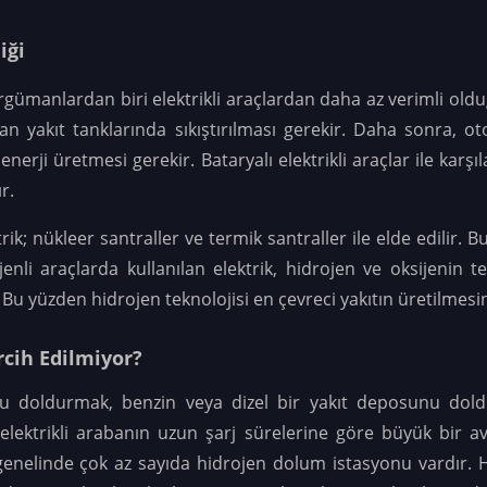
iği
argümanlardan biri elektrikli araçlardan daha az verimli ol
ndan yakıt tanklarında sıkıştırılması gerekir. Daha sonra, o
enerji üretmesi gerekir. Bataryalı elektrikli araçlar ile kar
r.
ktrik; nükleer santraller ve termik santraller ile elde edilir.
li araçlarda kullanılan elektrik, hidrojen ve oksijenin t
 yüzden hidrojen teknolojisi en çevreci yakıtın üretilmesin
rcih Edilmiyor?
nu doldurmak, benzin veya dizel bir yakıt deposunu do
elektrikli arabanın uzun şarj sürelerine göre büyük bir av
genelinde çok az sayıda hidrojen dolum istasyonu vardır. H