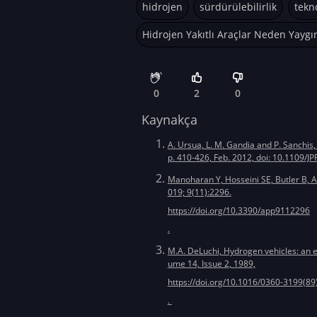
hidrojen
sürdürülebilirlik
tekno
Hidrojen Yakıtlı Araçlar Neden Yayg
0
2
0
Kaynakça
A. Ursua, L. M. Gandia and P. Sanchis,
p. 410-426, Feb. 2012, doi: 10.1109/
Manoharan Y, Hosseini SE, Butler B, Al
019; 9(11):2296.
https://doi.org/10.3390/app9112296
.
M.A. DeLuchi, Hydrogen vehicles: an e
ume 14, Issue 2, 1989,
https://doi.org/10.1016/0360-3199(8
.