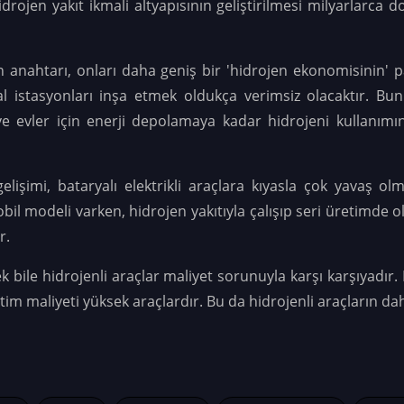
idrojen yakıt ikmali altyapısının geliştirilmesi milyarlarca d
n anahtarı, onları daha geniş bir 'hidrojen ekonomisinin' pa
mal istasyonları inşa etmek oldukça verimsiz olacaktır. Bu
e evler için enerji depolamaya kadar hidrojeni kullanımını
 gelişimi, bataryalı elektrikli araçlara kıyasla çok yavaş
mobil modeli varken, hidrojen yakıtıyla çalışıp seri üretimde
r.
bile hidrojenli araçlar maliyet sorunuyla karşı karşıyadır. H
etim maliyeti yüksek araçlardır. Bu da hidrojenli araçların d