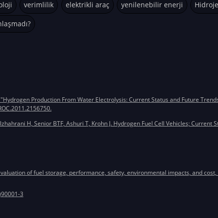
loji
verimlilik
elektrikli araç
yenilenebilir enerji
Hidroj
ınlaşmadı?
 "Hydrogen Production From Water Electrolysis: Current Status and Future Trends,"
JPROC.2011.2156750.
zhahrani H, Senior BTF, Ashuri T, Krohn J. Hydrogen Fuel Cell Vehicles; Current S
valuation of fuel storage, performance, safety, environmental impacts, and cost, 
9)90001-3