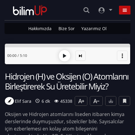
Hakkımızda
Bize Sor
Yazarımız Ol
00:00
/
5:10
Hidrojen (H) ve Oksijen (O) Atomlarını
Birleştirerek Su Üretebilir Miyiz?
Elif Sara
6 dk
45338
Oksijen ve Hidrojen atomlarını liseden itibaren kimya
derslerinde duymuşuzdur, sözelciler bile. Sayısalcılar
için ezberlemesi en kolay atom bileşenini