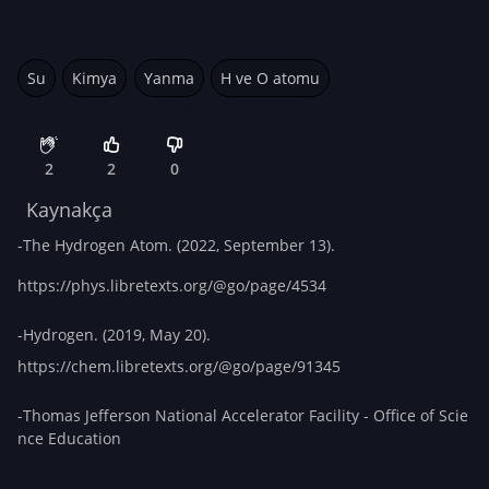
Su
Kimya
Yanma
H ve O atomu
2
2
0
Kaynakça
-The Hydrogen Atom. (2022, Septemb
er 13).
https://phys.libretexts.org/@go/page/4534
-Hydrogen. (2019, May 20).
https://chem.libretexts.org/@go/page/91345
-Thomas Jefferson National Accelerator Facility - Office of Scie
nce Education