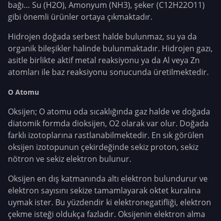
bağı… Su (H2O), Amonyum (NH3), şeker (C12H22O11)
gibi önemli ürünler ortaya çıkmaktadır.
Hidrojen doğada serbest halde bulunmaz, su ya da
organik bileşikler halinde bulunmaktadır. Hidrojen gazı,
asitle birlikte aktif metal reaksiyonu ya da Al veya Zn
atomları ile baz reaksiyonu sonucunda üretilmektedir.
O Atomu
Oksijen; O atomu oda sıcaklığında gaz halde ve doğada
diatomik formda dioksijen, O2 olarak var olur. Doğada
farklı izotoplarına rastlanabilmektedir. En sık görülen
oksijen izotopunun çekirdeğinde sekiz proton, sekiz
nötron ve sekiz elektron bulunur.
Oksijen en dış katmanında altı elektron bulundurur ve
elektron sayısını sekize tamamlayarak oktet kuralına
uymak ister. Bu yüzdendir ki elektronegatifliği, elektron
çekme isteği oldukça fazladır. Oksijenin elektron alma