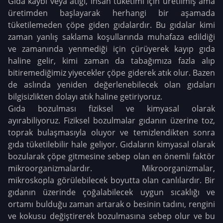
Gıda kaybı veya atığı, insan tüketimi için üretilmiş ama
üretimden başlayarak herhangi bir aşamada
tüketilemeden çöpe giden gıdalardır. Bu gıdalar kimi
zaman yanlış saklama koşullarında muhafaza edildiği
ve zamanında yenmediği için çürüyerek kayıp gıda
haline gelir, kimi zaman da tabağımıza fazla alıp
bitiremediğimiz yiyecekler çöpe giderek atık olur. Bazen
de aslında yeniden değerlenebilecek olan gıdaları
bilgisizlikten dolayı atık haline getiriyoruz.
Gıda bozulması fiziksel ve kimyasal olarak
ayırabiliyoruz. Fiziksel bozulmalar gıdanın üzerine toz,
toprak bulaşmasıyla oluyor ve temizlendikten sonra
gıda tüketilebilir hale geliyor. Gıdaların kimyasal olarak
bozularak çöpe gitmesine sebep olan en önemli faktör
mikroorganizmalardır. Mikroorganizmalar,
mikroskopla görülebilecek boyutta olan canlılardır. Bir
gıdanın üzerinde çoğalabilecek uygun sıcaklığı ve
ortamı bulduğu zaman artarak o besinin tadını, rengini
ve kokusu değiştirerek bozulmasına sebep olur ve bu