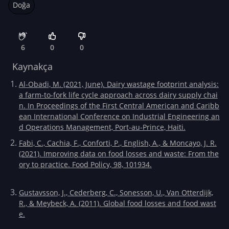
Doğa
6
0
0
Kaynakça
Al-Obadi, M. (2021, June). Dairy wastage footprint analysis:
a farm-to-fork life cycle approach across dairy supply chai
n. In Proceedings of the First Central American and Caribb
ean International Conference on Industrial Engineering an
d Operations Management, Port-au-Prince, Haiti.
Fabi, C., Cachia, F., Conforti, P., English, A., & Moncayo, J. R.
(2021). Improving data on food losses and waste: From the
ory to practice. Food Policy, 98, 101934.
Gustavsson, J., Cederberg, C., Sonesson, U., Van Otterdijk,
R., & Meybeck, A. (2011). Global food losses and food wast
e.