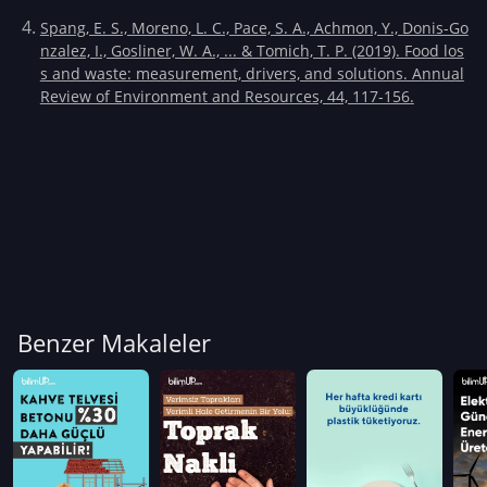
Spang, E. S., Moreno, L. C., Pace, S. A., Achmon, Y., Donis-Go
nzalez, I., Gosliner, W. A., ... & Tomich, T. P. (2019). Food los
s and waste: measurement, drivers, and solutions. Annual
Review of Environment and Resources, 44, 117-156.
Benzer Makaleler