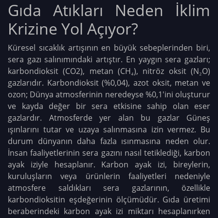
Gıda Atıkları Neden İklim
Krizine Yol Açıyor?
Küresel sıcaklık artışının en büyük sebeplerinden biri,
sera gazı salınımındaki artıştır. En yaygın sera gazları;
karbondioksit (CO2), metan (CH₄), nitröz oksit (N₂O)
gazlarıdır. Karbondioksit (%0,04), azot oksit, metan ve
ozon; Dünya atmosferinin neredeyse %0,1'ini oluşturur
ve kayda değer bir sera etkisine sahip olan eser
gazlardır. Atmosferde yer alan bu gazlar Güneş
ışınlarını tutar ve uzaya salınmasına izin vermez. Bu
durum dünyanın daha fazla ısınmasına neden olur.
İnsan faaliyetlerinin sera gazını nasıl tetiklediği, karbon
ayak iziyle hesaplanır. Karbon ayak izi, bireylerin,
kuruluşların veya ürünlerin faaliyetleri nedeniyle
atmosfere saldıkları sera gazlarının, özellikle
karbondioksitin eşdeğerinin ölçümüdür. Gıda üretimi
beraberindeki karbon ayak izi miktarı hesaplanırken