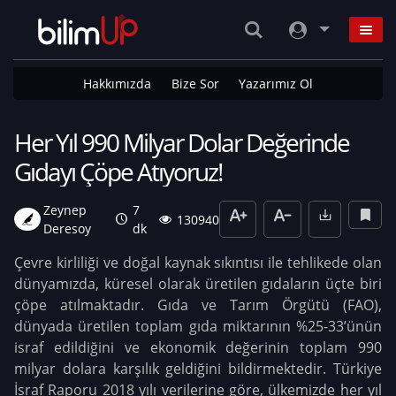
Hakkımızda
Bize Sor
Yazarımız Ol
Her Yıl 990 Milyar Dolar Değerinde
Gıdayı Çöpe Atıyoruz!
Zeynep
7
130940
Deresoy
dk
Çevre kirliliği ve doğal kaynak sıkıntısı ile tehlikede olan
dünyamızda, küresel olarak üretilen gıdaların üçte biri
çöpe atılmaktadır. Gıda ve Tarım Örgütü (FAO),
dünyada üretilen toplam gıda miktarının %25-33’ünün
israf edildiğini ve ekonomik değerinin toplam 990
milyar dolara karşılık geldiğini bildirmektedir. Türkiye
İsraf Raporu 2018 yılı verilerine göre, ülkemizde her yıl