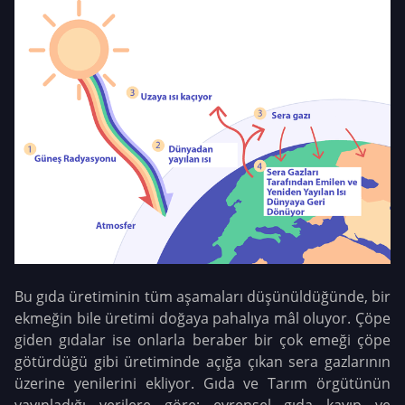
Bu gıda üretiminin tüm aşamaları düşünüldüğünde, bir
ekmeğin bile üretimi doğaya pahalıya mâl oluyor. Çöpe
giden gıdalar ise onlarla beraber bir çok emeği çöpe
götürdüğü gibi üretiminde açığa çıkan sera gazlarının
üzerine yenilerini ekliyor. Gıda ve Tarım örgütünün