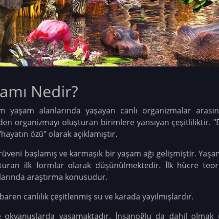
vramı Nedir?
m yaşam alanlarında yaşayan canlı organizmalar arasındaki
en organizmayı oluşturan birimlere yansıyan çeşitliliktir. "Bi
hayatın özü" olarak açıklamıştır.
erüveni başlamış ve karmaşık bir yaşam ağı gelişmiştir. Yaş
turan ilk formlar olarak düşünülmektedir.
İlk hücre teor
 dallarında araştırma konusudur.
aren canlılık çeşitlenmiş su ve karada yayılmışlardır.
ve okyanuslarda yaşamaktadır. İnsanoğlu da dahil olmak ü