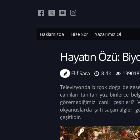
Hakkımızda
Bize Sor
Yazarımız Ol
Hayatın Özü: Biyoç
Elif Sara
8 dk
139018
Televizyonda birçok doğa belgese
canlıları tanıtan yüz binlerce bel
göremediğimiz canlı çeşitleri? 
okyanuslarda ışıltı saçan algler,
çeşitlidir.