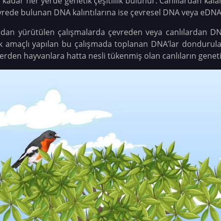
 kadar her yerde genetik çeşitlilik bulunur. Canlılardan kala
evrede bulunan DNA kalıntılarına ise çevresel DNA veya eDNA
ından yürütülen çalışmalarda çevreden veya canlılardan D
mek amaçlı yapılan bu çalışmada toplanan DNA’lar dondurul
ilerden hayvanlara hatta nesli tükenmiş olan canlıların genet