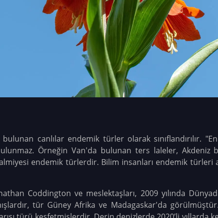
ulunan canlılar endemik türler olarak sınıflandırılır. "En
ulunmaz. Örneğin Van'da bulunan ters laleler, Akdeniz 
lmiyesi endemik türlerdir. Bilim insanları endemik türler
onathan Coddington ve meslektaşları, 2009 yılında Düny
mışlardır, tür Güney Afrika ve Madagaskar'da görülmüştür.
ısı türü keşfetmişlerdir. Derin denizlerde 2020’li yıllarda keş