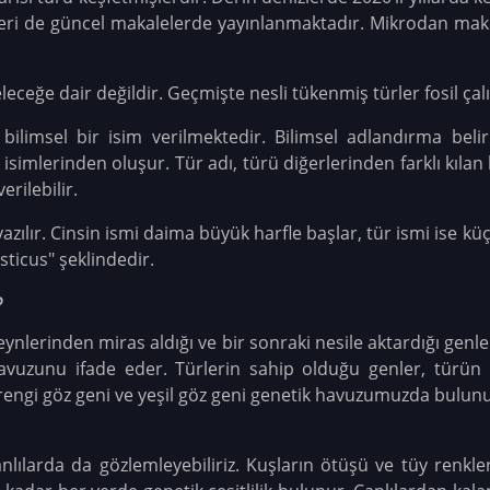
ürleri de güncel makalelerde yayınlanmaktadır. Mikrodan ma
eleceğe dair değildir. Geçmişte nesli tükenmiş türler fosil çal
bilimsel bir isim verilmektedir. Bilimsel adlandırma belir
 isimlerinden oluşur. Tür adı, türü diğerlerinden farklı kılan
rilebilir.
yazılır. Cinsin ismi daima büyük harfle başlar, tür ismi ise kü
sticus" şeklindedir.
?
veynlerinden miras aldığı ve bir sonraki nesile aktardığı genle
uzunu ifade eder. Türlerin sahip olduğu genler, türün bir
rengi göz geni ve yeşil göz geni genetik havuzumuzda bulunur
canlılarda da gözlemleyebiliriz. Kuşların ötüşü ve tüy renkl