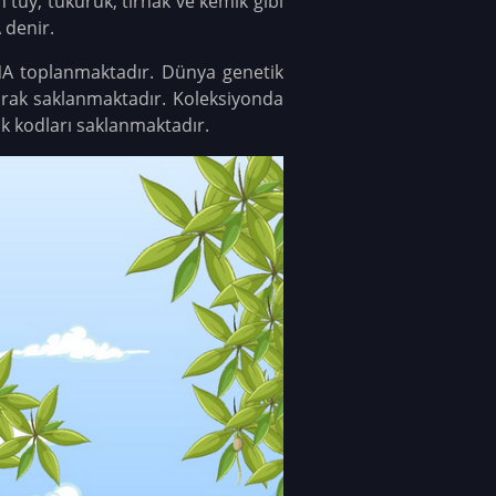
n tüy, tükürük, tırnak ve kemik gibi
 denir.
NA toplanmaktadır. Dünya genetik
arak saklanmaktadır. Koleksiyonda
ik kodları saklanmaktadır.