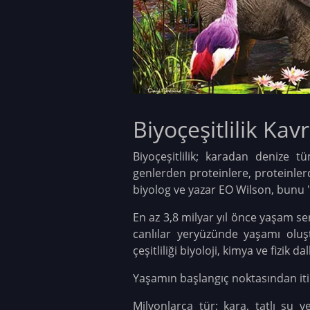
Biyoçeşitlilik Ka
Biyoçeşitlilik; karadan denize tü
genlerden proteinlere, proteinlerd
biyolog ve yazar EO Wilson, bunu "
En az 3,8 milyar yıl önce yaşam s
canlılar yeryüzünde yaşamı oluş
çeşitliliği biyoloji, kimya ve fizik
Yaşamın başlangıç noktasından itib
Milyonlarca tür; kara, tatlı su 