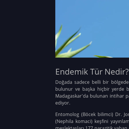
Endemik Tür Nedir?
Doğada sadece belli bir bölgede b
bulunur ve başka hiçbir yerde b
Madagaskar'da bulunan intihar pa
ediyor.
Entomolog (Böcek bilimci) Dr. J
(Nephila komaci) keşfini yayınla
meslektaşları 177 parazitik yaban ar