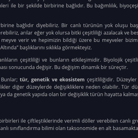
leri ile bir şekilde birbirine bağlıdır. Bu bağımlılık, biyoçeş
rbirine bağlıdır diyebiliriz. Bir canlı türünün yok oluşu b
ebiliriz, arılar eğer yok olursa bitki çeşitliliği azalacak ve b
er meyve verir ve hepimizin bildiği üzere bu meyveler bizi
ltında” başlıklarını sıklıkla görmekteyiz.
lıların çeşitliliği ve bunların etkileşimidir. Biyolojik çeşit
ması sonucunda değişir. Bu değişim dinamik bir süreçtir.
 Bunlar;
tür, genetik ve ekosistem
çeşitliliğidir. Düzeyler 
likler diğer düzeylerde değişikliklere neden olabilir. Tür 
r ya da genetik yapıda olan bir değişiklik türün hayatta kalmas
irbirleri ile çiftleştiklerinde verimli döller verebilen canl
 Canlı sınıflandırma bilimi olan taksonomide en alt basamakta 