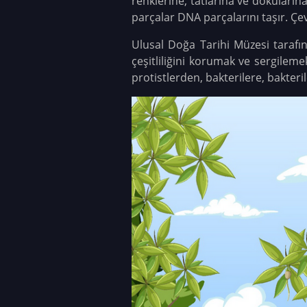
renklerine, tatlarına ve dokularına
parçalar DNA parçalarını taşır. Ç
Ulusal Doğa Tarihi Müzesi taraf
çeşitliliğini korumak ve sergile
protistlerden, bakterilere, bakter