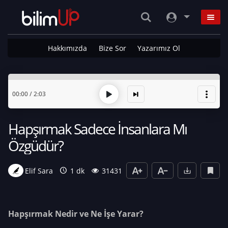
Hakkımızda
Bize Sor
Yazarımız Ol
00:00
/
2:03
Hapşırmak Sadece İnsanlara Mı
Özgüdür?
Elif Sara
1 dk
31431
Hapşırmak Nedir ve Ne İşe Yarar?