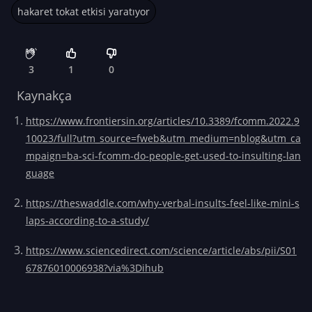
hakaret tokat etkisi yaratıyor
3
1
0
Kaynakça
https://www.frontiersin.org/articles/10.3389/fcomm.2022.9
10023/full?utm_source=fweb&utm_medium=nblog&utm_ca
mpaign=ba-sci-fcomm-do-people-get-used-to-insulting-lan
guage
https://theswaddle.com/why-verbal-insults-feel-like-mini-s
laps-according-to-a-study/
https://www.sciencedirect.com/science/article/abs/pii/S01
67876010006938?via%3Dihub