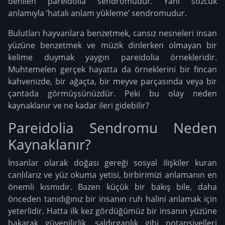
denilen pareidolia sendromudur. Yani sözcük
anlamıyla ‘hatalı anlam yükleme’ sendromudur.
Bulutları hayvanlara benzetmek, cansız nesneleri insan
yüzüne benzetmek ve müzik dinlerken olmayan bir
kelime duymak yaygın pareidolia örnekleridir.
Muhtemelen gerçek hayatta da örneklerini bir fincan
kahvenizde, bir ağaçta, bir meyve parçasında veya bir
çantada görmüşsünüzdür. Peki bu olay neden
kaynaklanır ve ne kadar ileri gidebilir?
Pareidolia Sendromu Neden
Kaynaklanır?
İnsanlar olarak doğası gereği sosyal ilişkiler kuran
canlılarız ve yüz okuma yetisi, birbirimizi anlamanın en
önemli kısmıdır. Bazen küçük bir bakış bile, daha
önceden tanıdığınız bir insanın ruh halini anlamak için
yeterlidir. Hatta ilk kez gördüğümüz bir insanın yüzüne
bakarak güvenilirlik, saldırganlık gibi potansiyelleri