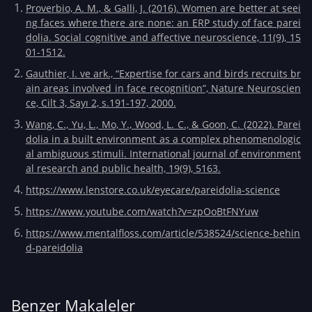
Proverbio, A. M., & Galli, J. (2016). Women are better at seei
ng faces where there are none: an ERP study of face parei
dolia. Social cognitive and affective neuroscience, 11(9), 15
01-1512.
Gauthier, I. ve ark., “Expertise for cars and birds recruits br
ain areas involved in face recognition”, Nature Neuroscien
ce, Cilt 3, Sayı 2, s.191-197, 2000.
Wang, C., Yu, L., Mo, Y., Wood, L. C., & Goon, C. (2022). Parei
dolia in a built environment as a complex phenomenologic
al ambiguous stimuli. International journal of environment
al research and public health, 19(9), 5163.
https://www.lenstore.co.uk/eyecare/pareidolia-science
https://www.youtube.com/watch?v=zpOoBtFNYuw
https://www.mentalfloss.com/article/538524/science-behin
d-pareidolia
Benzer Makaleler