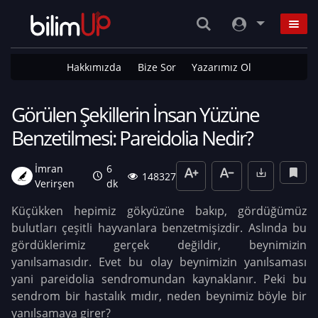
Hakkımızda
Bize Sor
Yazarımız Ol
Görülen Şekillerin İnsan Yüzüne
Benzetilmesi: Pareidolia Nedir?
İmran
6
148327
Verirşen
dk
Küçükken hepimiz gökyüzüne bakıp, gördüğümüz
bulutları çeşitli hayvanlara benzetmişizdir. Aslında bu
gördüklerimiz gerçek değildir, beynimizin
yanılsamasıdır. Evet bu olay beynimizin yanılsaması
yani pareidolia sendromundan kaynaklanır. Peki bu
sendrom bir hastalık mıdır, neden beynimiz böyle bir
yanılsamaya girer?