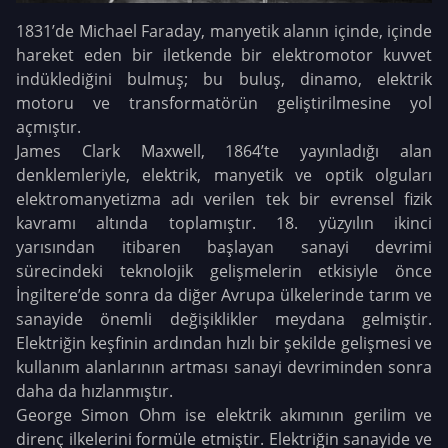
1831’de Michael Faraday, manyetik alanın içinde, içinde
hareket eden bir iletkende bir elektromotor kuvvet
indüklediğini bulmuş; bu buluş, dinamo, elektrik
motoru ve transformatörün geliştirilmesine yol
açmıştır.
James Clark Maxwell, 1864’te yayınladığı alan
denklemleriyle, elektrik,
manyetik ve optik olguları
elektromanyetizma adı verilen tek bir evrensel fizik
kavramı altında toplamıştır. 18. yüzyılın ikinci
yarısından itibaren başlayan sanayi devrimi
sürecindeki teknolojik gelişmelerin etkisiyle önce
İngiltere’de sonra da diğer Avrupa ülkelerinde tarım ve
sanayide önemli değişiklikler meydana gelmiştir.
Elektriğin keşfinin ardından hızlı bir şekilde gelişmesi ve
kullanım alanlarının artması sanayi devriminden sonra
daha da hızlanmıştır.
George Simon Ohm ise elektrik akımının gerilim ve
direnç ilkelerini formüle etmiştir. Elektriğin sanayide ve