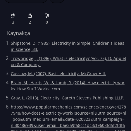
3
2
0
Kaynakça
Shipstone, D. (1985). Electricity in Simple. Children's ideas
in science, 33.
Trowbridge, J. (1896). What is electricity? (Vol. 75). D. Applet
on & Company.
Gussow, M. (2007). Basic electricity. McGraw-Hill.
Brain, M., Harris, W., & Lamb, R. (2014). How electricity wor
ks. How Stuff Works. com.
Gray, L. (2013). Electricity. Gareth Stevens Publishing LLLP.
https://www.popularmechanics.com/science/energy/a4278
7948/how-does-electricity-work/?source=nl&utm_source=nl
_pop&utm_medium=email&date=020823&utm_campaign=
nl30486939&user_email=bae359f58cc1dc3cf9608fd5f2fdf6