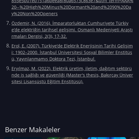
855e5b01eb151a6beea8f80a6573c863e7&utm_term=AAA%
20--%20High%20Minus%20Dormant%20and%2090%20Da
y%20Non%20Openers
Özdemir, N. (2016). İmparatorluktan Cumhuriyete Türkiy
e’de elektriğin tarihsel gelişimi. Osmanlı Medeniyeti Araştı
rmaları Dergisi, 2(3), 17-32.
Erol, E. (2007). Türkiye’de Elektrik Enerjisinin Tarihi Gelişim
i: 1902–2000. İstanbul Üniversitesi Sosyal Bilimler Enstitüs
ü, Yayınlanmamış Doktora Tezi, İstanbul.
Eryılmaz, M. (2022). Elektrik üretim, iletim, dağıtım sektörü
nde iş sağlığı ve güvenliği (Master's thesis, Bakırçay Üniver
sitesi Lisansüstü Eğitim Enstitüsü).
Benzer Makaleler