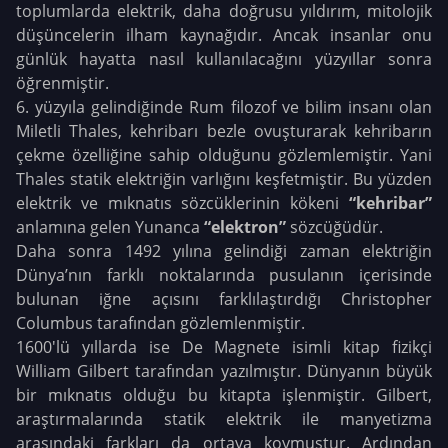
toplumlarda elektrik, daha doğrusu yıldırım, mitolojik
düşüncelerin ilham kaynağıdır. Ancak insanlar onu
günlük hayatta nasıl kullanılacağını yüzyıllar sonra
öğrenmiştir.
6. yüzyıla gelindiğinde Rum filozof ve bilim insanı olan
Miletli Thales, kehribarı bezle ovuşturarak kehribarın
çekme özelliğine sahip olduğunu gözlemlemiştir. Yani
Thales statik elektriğin varlığını keşfetmiştir. Bu yüzden
elektrik ve mıknatıs sözcüklerinin kökeni
“kehribar”
anlamına gelen Yunanca
“elektron”
sözcüğüdür.
Daha sonra 1492 yılına gelindiği zaman elektriğin
Dünya’nın farklı noktalarında pusulanın içerisinde
bulunan iğne açısını farklılaştırdığı Christopher
Columbus tarafından gözlemlenmiştir.
1600'lü yıllarda ise De Magnete isimli kitap fizikçi
William Gilbert tarafından yazılmıştır. Dünyanın büyük
bir mıknatıs olduğu bu kitapta işlenmiştir. Gilbert,
araştırmalarında statik elektrik ile manyetizma
arasındaki farkları da ortaya koymuştur. Ardından