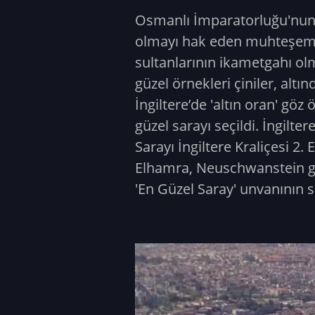
Osmanlı İmparatorluğu'nun ka
olmayı hak eden muhteşem de
sultanlarının ikametgahı olm
güzel örnekleri çiniler, alt
İngiltere’de 'altın oran' g
güzel sarayı seçildi. İngilt
Sarayı İngiltere Kraliçesi 2
Elhamra, Neuschwanstein gib
'En Güzel Saray' unvanının s