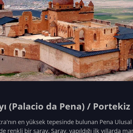
ı (Palacio da Pena) / Portekiz
tra'nın en yüksek tepesinde bulunan Pena Ulusal S
renkli bir saray. Saray, yapıldığı ilk yıllarda ma