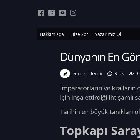
Hakkımızda
Bize Sor
Yazarımız Ol
Dünyanın En Görk
Demet Demir
9 dk
3
İmparatorların ve kralların
için inşa ettirdiği ihtişaml
Tarihin en büyük tanıkları ol
Topkapı Saray