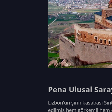
Pena Ulusal Saray
Lizbon'un şirin kasabası Sin
edilmiş hem görkemli hem de 