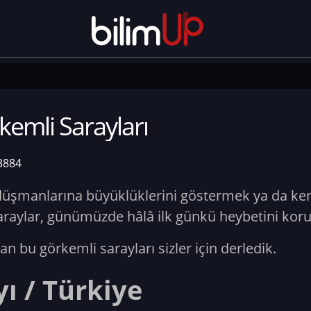
emli Sarayları
3884
 düşmanlarına büyüklüklerini göstermek ya da ke
ı saraylar, günümüzde hâlâ ilk günkü heybetini kor
an bu görkemli sarayları sizler için derledik.
ı / Türkiye