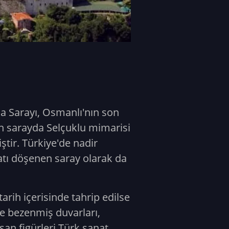
şa Sarayı, Osmanlı'nın son
an sarayda Selçuklu mimarisi
ştir. Türkiye'de nadir
satı döşenen saray olarak da
arih içerisinde tahrip edilse
le bezenmiş duvarları,
san figürleri Türk sanat