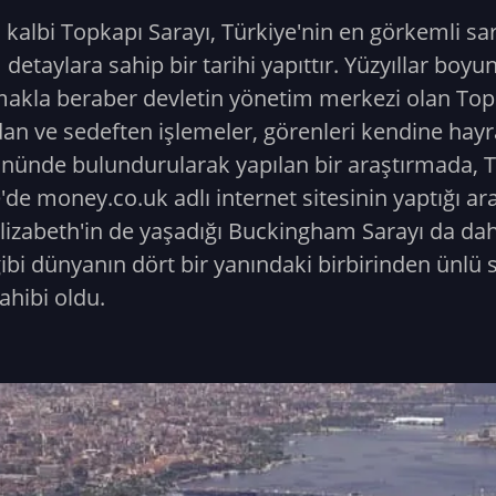
lbi Topkapı Sarayı, Türkiye'nin en görkemli saray
taylara sahip bir tarihi yapıttır. Yüzyıllar boyu
akla beraber devletin yönetim merkezi olan Topkap
ından ve sedeften işlemeler, görenleri kendine hayr
öz önünde bulundurularak yapılan bir araştırmada,
ere'de money.co.uk adlı internet sitesinin yaptığı 
. Elizabeth'in de yaşadığı Buckingham Sarayı da d
i dünyanın dört bir yanındaki birbirinden ünlü s
ahibi oldu.