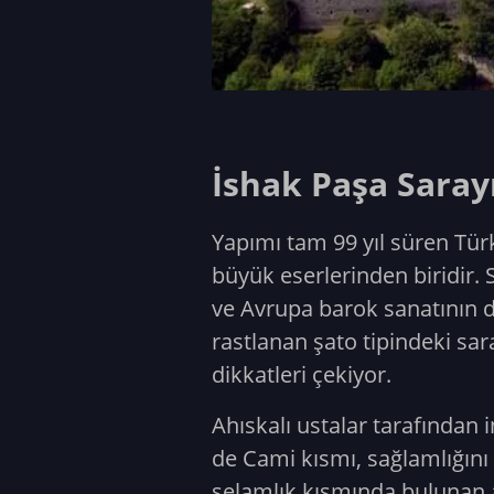
İshak Paşa Sarayı
Yapımı tam 99 yıl süren Tür
büyük eserlerinden biridir.
ve Avrupa barok sanatının da
rastlanan şato tipindeki sa
dikkatleri çekiyor.
Ahıskalı ustalar tarafından i
de Cami kısmı, sağlamlığını
selamlık kısmında bulunan a