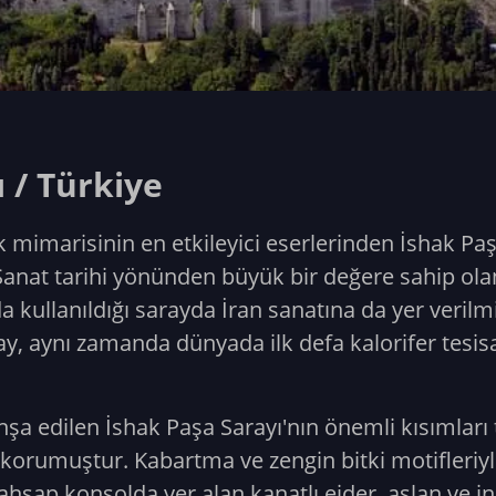
 / Türkiye
k mimarisinin en etkileyici eserlerinden İshak Pa
 Sanat tarihi yönünden büyük bir değere sahip ol
 kullanıldığı sarayda İran sanatına da yer verilmi
ray, aynı zamanda dünyada ilk defa kalorifer tesi
nşa edilen İshak Paşa Sarayı'nın önemli kısımları t
 korumuştur. Kabartma ve zengin bitki motifleriy
hşap konsolda yer alan kanatlı ejder, aslan ve in