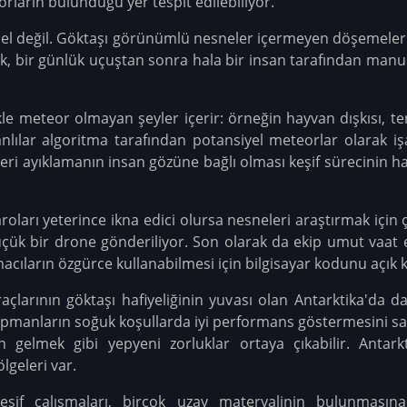
rların bulunduğu yer tespit edilebiliyor.
 değil. Göktaşı görünümlü nesneler içermeyen döşemelerin
cak, bir günlük uçuştan sonra hala bir insan tarafından manu
le meteor olmayan şeyler içerir: örneğin hayvan dışkısı, te
lılar algoritma tarafından potansiyel meteorlar olarak iş
ifleri ayıklamanın insan gözüne bağlı olması keşif sürecinin
karoları yeterince ikna edici olursa nesneleri araştırmak için
ük bir drone gönderiliyor. Son olarak da ekip umut vaat e
macıların özgürce kullanabilmesi için bilgisayar kodunu açık 
açlarının göktaşı hafiyeliğinin yuvası olan Antarktika'da 
ipmanların soğuk koşullarda iyi performans göstermesini s
en gelmek gibi yepyeni zorluklar ortaya çıkabilir. Antar
lgeleri var.
keşif çalışmaları, birçok uzay materyalinin bulunmasın