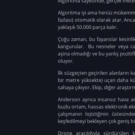
Algoritma sayesinde, gerçek meteo
Algoritma iyi ama henüz mükemmel
fazlası) otomatik olarak atar. An
yaklaşık 50.000 parça kalır.
Çoğu zaman, bu fayanslar kesinlik
kangurular. Bu nesneler veya can
aşina olmadığı ve bu yanlış pozit
oluyor.
İlk süzgeçten geçirilen alanların 
bir metre yüksekte) uçan daha küç
sahaya çıkıyor.
Ekip, diğer araştır
Anderson ayrıca insansız hava ar
buzlu ortam, hassas elektronik ek
çalışmanın lojistiğinin üstesind
keşfedilmeyi bekleyen çok geniş bö
Drone aracılığıyla sürdürülen 