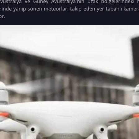
 Avustralya ve Güney Avustralya'nın uzak bölgelerindeki 
rinde yanıp sönen meteorları takip eden yer tabanlı kamer
or.