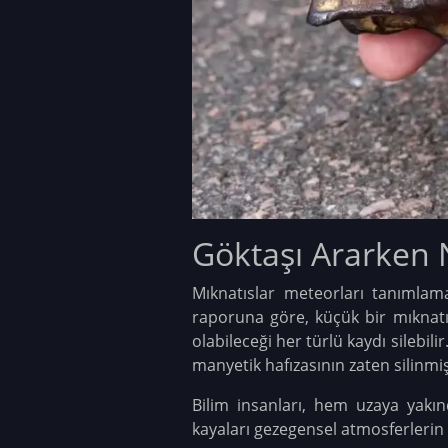
Göktaşı Ararken 
Mıknatıslar meteorları tanımlama
raporuna göre, küçük bir mıknat
olabileceği her türlü kaydı silebilir
manyetik hafızasının zaten silinmi
Bilim insanları, hem uzaya yakı
kayaları gezegensel atmosferlerin iz