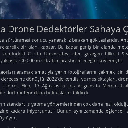
da Drone Dedektörler Sahaya Ç
va sürtünmesi sonucu yanarak iz bırakan gök taşlarıdır. A
trekarelik bir alanı kapsar. Bu kadar geniş bir alanda met
rth kentindeki Curtin Üniversitesi'nden gezegen bilimci
 yaklaşık 200.000 m2’lik alanı araştırabileceğini söylemiştir.
teorları aramak amacıyla yerin fotoğraflarını çekmek için
 derecesine dönüştü. 2022'de kendisi ve meslektaşları, drone 
nı bildirdi. Ekip, 17 Ağustos'ta Los Angeles'ta Meteoritica
de dört meteor daha bulduklarını bildirdi.
ın standart iş yapma yöntemlerinden çok daha hızlı olduğu
zine kadara iniyorsunuz." Bunun aynı zamanda eğlenceli v
öylüyor.