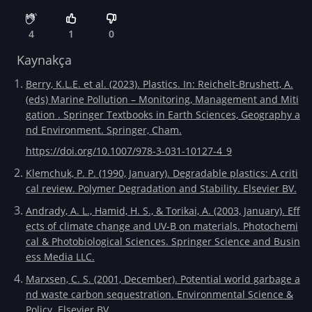
4
1
0
Kaynakça
Berry, K.L.E. et al. (2023). Plastics. In: Reichelt-Brushett, A.
(eds) Marine Pollution – Monitoring, Management and Miti
gation . Springer Textbooks in Earth Sciences, Geography a
nd Environment. Springer, Cham.
https://doi.org/10.1007/978-3-031-10127-4_9
Klemchuk, P. P. (1990, January). Degradable plastics: A criti
cal review. Polymer Degradation and Stability. Elsevier BV.
Andrady, A. L., Hamid, H. S., & Torikai, A. (2003, January). Eff
ects of climate change and UV-B on materials. Photochemi
cal & Photobiological Sciences. Springer Science and Busin
ess Media LLC.
Marxsen, C. S. (2001, December). Potential world garbage a
nd waste carbon sequestration. Environmental Science &
Policy. Elsevier BV.