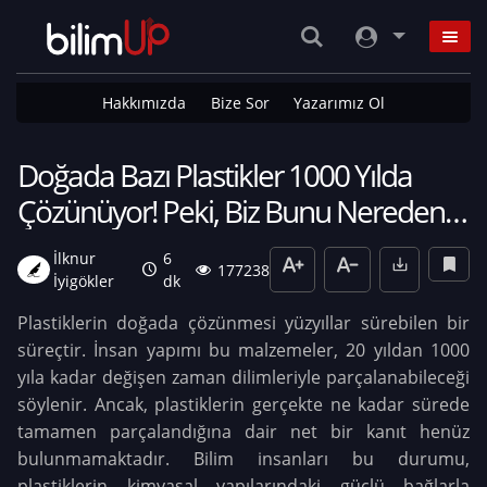
Hakkımızda
Bize Sor
Yazarımız Ol
Doğada Bazı Plastikler 1000 Yılda
Çözünüyor! Peki, Biz Bunu Nereden
Biliyoruz?
İlknur
6
177238
İyigökler
dk
Plastiklerin doğada çözünmesi yüzyıllar sürebilen bir
süreçtir. İnsan yapımı bu malzemeler, 20 yıldan 1000
yıla kadar değişen zaman dilimleriyle parçalanabileceği
söylenir. Ancak, plastiklerin gerçekte ne kadar sürede
tamamen parçalandığına dair net bir kanıt henüz
bulunmamaktadır. Bilim insanları bu durumu,
plastiklerin kimyasal yapılarındaki güçlü bağlarla