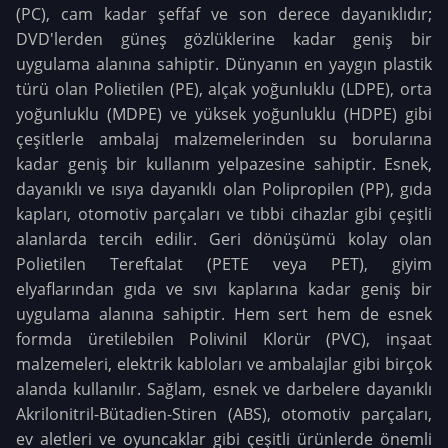
(PC), cam kadar şeffaf ve son derece dayanıklıdır;
DVD'lerden güneş gözlüklerine kadar geniş bir
uygulama alanına sahiptir. Dünyanın en yaygın plastik
türü olan Polietilen (PE), alçak yoğunluklu (LDPE), orta
yoğunluklu (MDPE) ve yüksek yoğunluklu (HDPE) gibi
çeşitlerle ambalaj malzemelerinden su borularına
kadar geniş bir kullanım yelpazesine sahiptir. Esnek,
dayanıklı ve ısıya dayanıklı olan Polipropilen (PP), gıda
kapları, otomotiv parçaları ve tıbbi cihazlar gibi çeşitli
alanlarda tercih edilir. Geri dönüşümü kolay olan
Polietilen Tereftalat (PETE veya PET), giyim
elyaflarından gıda ve sıvı kaplarına kadar geniş bir
uygulama alanına sahiptir. Hem sert hem de esnek
formda üretilebilen Polivinil Klorür (PVC), inşaat
malzemeleri, elektrik kabloları ve ambalajlar gibi birçok
alanda kullanılır. Sağlam, esnek ve darbelere dayanıklı
Akrilonitril-Bütadien-Stiren (ABS), otomotiv parçaları,
ev aletleri ve oyuncaklar gibi çeşitli ürünlerde önemli