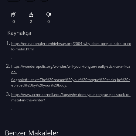
0
2
0
Kaynakça
https://en.nationalgreenhighway.org/2004-why-does-tongue-stick-to-co
ld-metal.html
https://wonderopolis.org/wonder/will-your-tongue-really-stick-to-a-froz
en-
flagpole#:~:text=The%20reason%20your%20tongue%20sticks,be%20r
eplaced%20by%20your%20body.
https://www.ccmr.cornell.edu/faqs/why-does-your-tongue-get-stuck-to-
metal-in-the-winter/
Benzer Makaleler