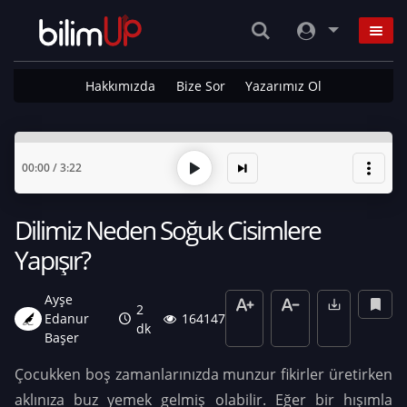
Hakkımızda
Bize Sor
Yazarımız Ol
00:00
/
3:22
Dilimiz Neden Soğuk Cisimlere
Yapışır?
Ayşe
2
Edanur
164147
dk
Başer
Çocukken boş zamanlarınızda munzur fikirler üretirken
aklınıza buz yemek gelmiş olabilir. Eğer bir hışımla