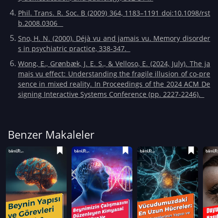
Phil. Trans. R. Soc. B (2009) 364, 1183–1191 doi:10.1098/rst
b.2008.0306
Sno, H. N. (2000). Déjà vu and jamais vu. Memory disorder
s in psychiatric practice, 338-347.
Wong, E., Grønbæk, J. E. S., & Velloso, E. (2024, July). The ja
mais vu effect: Understanding the fragile illusion of co-pre
sence in mixed reality. In Proceedings of the 2024 ACM De
signing Interactive Systems Conference (pp. 2227-2246).
Benzer Makaleler