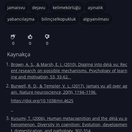
jamaisvu
dejavu
kelimekörlüğü
aşinalık
yabancılaşma
bilinçselkopukluk
algıyanılması
0
0
0
Kaynakça
Brown, A. S., & Marsh, E. J. (2010). Digging into déjà vu: Rec
ent research on possible mechanisms. Psychology of learn
ing and motivation, 53, 33-62.
Burwell, R. D., & Templer, V. L. (2017). Jamais vu all over ag
ain. Nature neuroscience, 20(9), 1194–1196.
https://doi.org/10.1038/nn.4625
Kusumi, T. (2006). Human metacognition and the déjà vu p
henomenon. Diversity in cognition: Evolution, developmen
t, domestication, and pathology, 302-314.