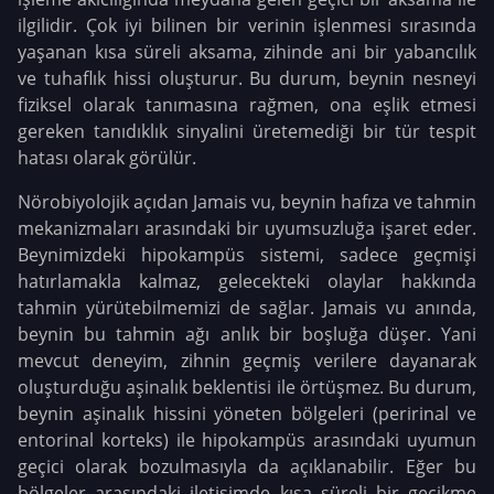
ilgilidir. Çok iyi bilinen bir verinin işlenmesi sırasında
yaşanan kısa süreli aksama, zihinde ani bir yabancılık
ve tuhaflık hissi oluşturur. Bu durum, beynin nesneyi
fiziksel olarak tanımasına rağmen, ona eşlik etmesi
gereken tanıdıklık sinyalini üretemediği bir tür tespit
hatası olarak görülür.
Nörobiyolojik açıdan Jamais vu, beynin hafıza ve tahmin
mekanizmaları arasındaki bir uyumsuzluğa işaret eder.
Beynimizdeki hipokampüs sistemi, sadece geçmişi
hatırlamakla kalmaz, gelecekteki olaylar hakkında
tahmin yürütebilmemizi de sağlar. Jamais vu anında,
beynin bu tahmin ağı anlık bir boşluğa düşer. Yani
mevcut deneyim, zihnin geçmiş verilere dayanarak
oluşturduğu aşinalık beklentisi ile örtüşmez. Bu durum,
beynin aşinalık hissini yöneten bölgeleri (peririnal ve
entorinal korteks) ile hipokampüs arasındaki uyumun
geçici olarak bozulmasıyla da açıklanabilir. Eğer bu
bölgeler arasındaki iletişimde kısa süreli bir gecikme