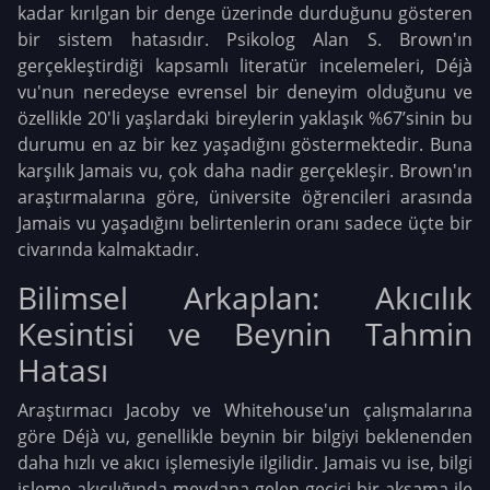
kadar kırılgan bir denge üzerinde durduğunu gösteren
bir sistem hatasıdır. Psikolog Alan S. Brown'ın
gerçekleştirdiği kapsamlı literatür incelemeleri, Déjà
vu'nun neredeyse evrensel bir deneyim olduğunu ve
özellikle 20'li yaşlardaki bireylerin yaklaşık %67’sinin bu
durumu en az bir kez yaşadığını göstermektedir
. Buna
karşılık Jamais vu, çok daha nadir gerçekleşir. Brown'ın
araştırmalarına göre, üniversite öğrencileri arasında
Jamais vu yaşadığını belirtenlerin oranı sadece üçte bir
civarında kalmaktadır
.
Bilimsel Arkaplan: Akıcılık
Kesintisi ve Beynin Tahmin
Hatası
Araştırmacı Jacoby ve Whitehouse'un çalışmalarına
göre Déjà vu, genellikle beynin bir bilgiyi beklenenden
daha hızlı ve akıcı işlemesiyle ilgilidir. Jamais vu ise, bilgi
işleme akıcılığında meydana gelen geçici bir aksama ile