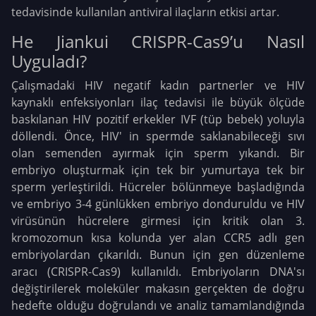
tedavisinde kullanılan antiviral ilaçların etkisi artar.
He Jiankui CRISPR-Cas9’u Nasıl
Uyguladı?
Çalışmadaki HIV negatif kadın partnerler ve HIV
kaynaklı enfeksiyonları ilaç tedavisi ile büyük ölçüde
baskılanan HIV pozitif erkekler IVF (tüp bebek) yoluyla
döllendi. Önce, HIV' in spermde saklanabileceği sıvı
olan semenden ayırmak için sperm yıkandı. Bir
embriyo oluşturmak için tek bir yumurtaya tek bir
sperm yerleştirildi. Hücreler bölünmeye başladığında
ve embriyo 3-4 günlükken embriyo donduruldu ve HIV
virüsünün hücrelere girmesi için kritik olan 3.
kromozomun kısa kolunda yer alan CCR5 adlı gen
embriyolardan çıkarıldı. Bunun için gen düzenleme
aracı (CRISPR-Cas9) kullanıldı. Embriyoların DNA'sı
değiştirilerek moleküler makasın gerçekten de doğru
hedefte olduğu doğrulandı ve analiz tamamlandığında