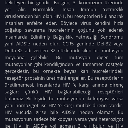
belirleyen bir gendir. Bu gen, 3. kromozom üzerinde
yer alır. Normalde, İnsan İmmün Yetmezlik
virüslerinden biri olan HIV-1, bu reseptörleri kullanarak
insanları enfekte eder. Böylece virüs kendini hızla
çoğaltıp savunma hücrelerinin çoğunu yok ederek
insanlarda Edinilmiş Bağışıklık Yetmezliği Sendromu
yani AIDS'e neden olur. CCR5 geninde Del-32 veya
Delta-32 adı verilen 32 nükleotidi silen bir mutasyon
meydana gelebilir. Bu mutasyon diğer tüm
mutasyonlar gibi kendiliğinden ve tamamen rastgele
gerçekleşir, bu örnekte beyaz kan hücrelerindeki
reseptör proteinin üretimini engeller. Bu reseptörlerin
üretilmemesi, insanlarda HIV 'e karşı anında direnç
sağlar; çünkü HIV bağlanabileceği reseptörleri
bulamaz. Bir kişide bu mutasyonun iki kopyası varsa
yani homozigot ise HIV 'e karşı mutlak direnci vardır.
HIV vücuda girse bile AIDS'e neden olamaz. Bu
mutasyonun sadece bir kopyası varsa yani heterozigot
ise HIV' in AIDS'e yol açması 3 yılı bulur ve HIV