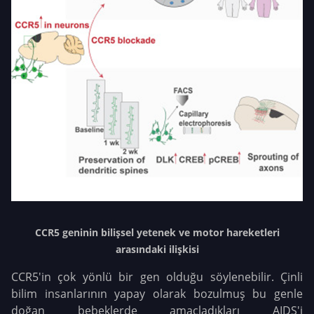
CCR5 geninin bilişsel yetenek ve motor hareketleri
arasındaki ilişkisi
CCR5'in çok yönlü bir gen olduğu söylenebilir. Çinli
bilim insanlarının yapay olarak bozulmuş bu genle
doğan bebeklerde amaçladıkları AIDS'i