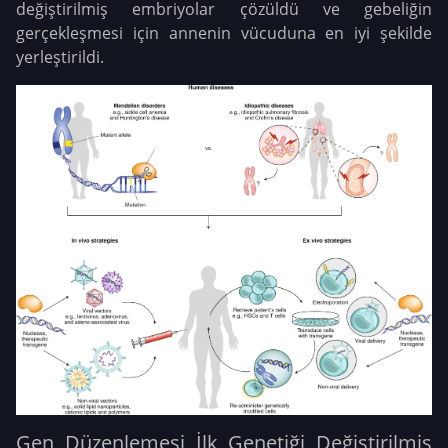
değiştirilmiş embriyolar çözüldü ve gebeliğin
gerçekleşmesi için annenin vücuduna en iyi şekilde
yerleştirildi.
Gen Düzenlemesi İlk Genetiği Değiştirilmiş