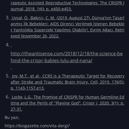
rapeutic Assisted Reproductive Technologies. The CRISPR J
ournal, 2018. 1(6): p. e450-e453.
Uysal, Ö., Bakırcı, Ç. M. (2019, August 27). Dünya'nın Tasarl
anmış İlk Bebekleri: AIDS Direnci Verilmek İstenen Bebekle
r Yanlışlıkla Süperzeki Yapılmış Olabilir!. Evrim Ağacı. Retri
eved November 26, 2022.
http://theantisense.com/2018/12/18/the-science-be
hind-the-crispr-babies-lulu-and-nana/
Joy, M.T., et al., CCR5 Is a Therapeutic Target for Recovery
after Stroke and Traumatic Brain Injury. Cell, 2019. 176(5):
p. 1143-1157.e13.
Locke, L.G., The Promise of CRISPR for Human Germline Ed
iting and the Perils of "Playing God". Crispr j, 2020. 3(1): p.
27-31.
Bu yazı,
https://biogazette.com/vita-dergi/’