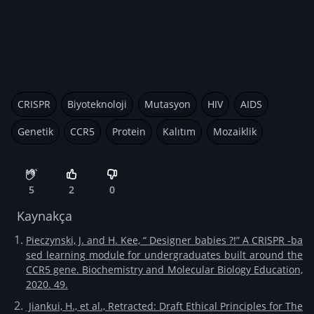
CRISPR
Biyoteknoloji
Mutasyon
HIV
AIDS
Genetik
CCR5
Protein
Kalıtım
Mozaiklik
5
2
0
Kaynakça
Pieczynski, J. and H. Kee, “ Designer babies ?!” A CRISPR ‐ba
sed learning module for undergraduates built around the
CCR5 gene. Biochemistry and Molecular Biology Education,
2020. 49.
Jiankui, H., et al., Retracted: Draft Ethical Principles for The