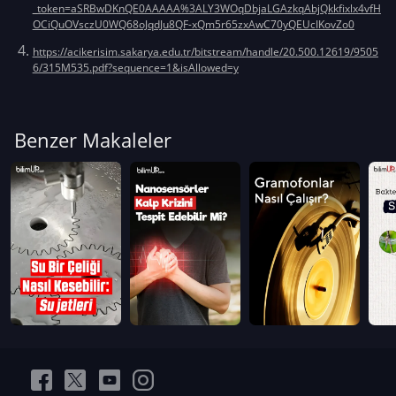
_token=aSRBwDKnQE0AAAAA%3ALY3WOqDbjaLGAzkqAbjQkkfixlx4vfH
OCiQuOVsczU0WQ68oJqdJu8QF-xQm5r65zxAwC70yQEUcIKovZo0
https://acikerisim.sakarya.edu.tr/bitstream/handle/20.500.12619/9505
6/315M535.pdf?sequence=1&isAllowed=y
Benzer Makaleler