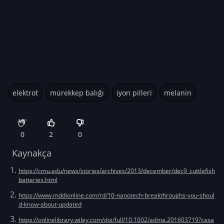
elektrot
mürekkep balığı
iyon pilleri
melanin
0
2
0
Kaynakça
https://cmu.edu/news/stories/archives/2013/december/dec9_cuttlefish
batteries.html
https://www.mddionline.com/rd/10-nanotech-breakthroughs-you-shoul
d-know-about-updated
https://onlinelibrary.wiley.com/doi/full/10.1002/adma.201603719?casa