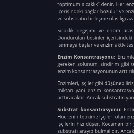
“optimum sıcaklık” denir. Her enzi
içerisindeki bağlar bozulur ve enz
ve substratın birleşme olasılığı aza
Sıcaklık değişimi ve enzim ara
Dondurulan besinler içerisindeki e
ısınmaya başlar ve enzim aktivite
Enzim Konsantrasyonu:
Enzimle
gereken solunum, sindirim gibi te
enzim konsantrasyonunun arttırılm
Enzimleri, işçiler gibi düşünebiliri
miktarı yani enzim konsantrasyo
arttıracaktır. Ancak substratın yani
Substrat konsantrasyonu:
Enzim
Hücrenin tepkime işçileri olan 
işçilerin hızı düşer. Kocaman bir
substratı arayıp bulmalıdır. Ancak