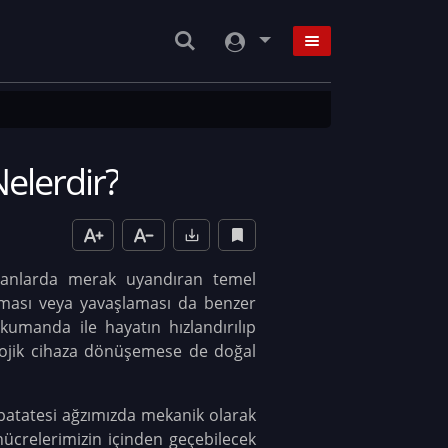
Nelerdir?
nsanlarda merak uyandıran temel
anması veya yavaşlaması da benzer
kumanda ile hayatın hızlandırılıp
nolojik cihaza dönüşemese de doğal
 patatesi ağzımızda mekanik olarak
hücrelerimizin içinden geçebilecek