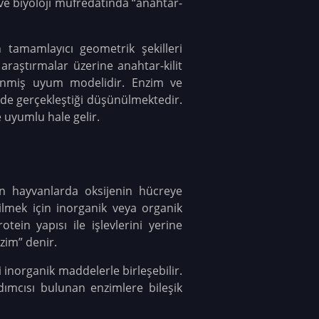
ve biyoloji müfredatında “anahtar-
 tamamlayıcı geometrik şekilleri
aştırmalar üzerine anahtar-kilit
klenmiş uyum modelidir. Enzim ve
inde gerçekleştiği düşünülmektedir.
e uyumlu hale gelir.
en hayvanlarda oksijenin hücreye
bilmek için inorganik veya organik
tein yapısı ile işlevlerini yerine
nzim” denir.
inorganik maddelerle birleşebilir.
dımcısı bulunan enzimlere bileşik