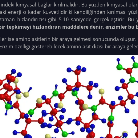
isindeki kimyasal bağlar kırılmalıdır. Bu yüzden kimyasal ola
aki enerji o kadar kuvvetlidir ki kendiliğinden kırılması yüzle
zaman hızlandırıcısı gibi 5-10 saniyede gerçekleştirir. Bu 
bir tepkimeyi hızlandıran maddelere denir, enzimler bu 
nler ise amino asitlerin bir araya gelmesi sonucunda oluşur. F
. Enzim özelliği gösterebilecek amino asit dizisi bir araya gel