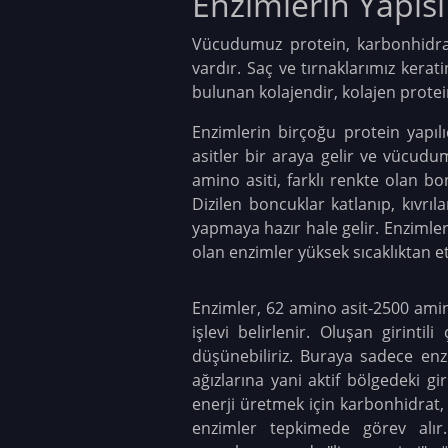
Enzimlerin Yapısı
Vücudumuz protein, karbonhidrat
vardır. Saç ve tırnaklarımız kerat
bulunan kolajendir, kolajen protei
Enzimlerin birçoğu protein yapılı
asitler bir araya gelir ve vücud
amino asiti, farklı renkte olan bo
Dizilen boncuklar katlanıp, kıvrıl
yapmaya hazır hale gelir. Enzimler
olan enzimler yüksek sıcaklıktan etk
Enzimler, 62 amino asit-2500 amino 
işlevi belirlenir. Oluşan girinti
düşünebiliriz. Buraya sadece enzi
ağızlarına yani aktif bölgedeki g
enerji üretmek için karbonhidrat, 
enzimler tepkimede görev alır.