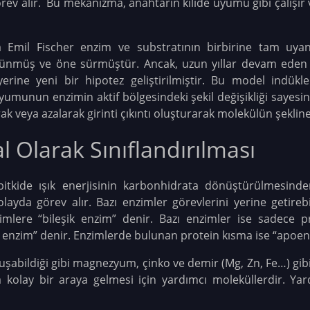
rev alır. Bu mekanizma, anahtarın kilide uyumu gibi çalışır 
da Emil Fischer enzim ve substratının birbirine tam uyan
nmüş ve öne sürmüştür. Ancak, uzun yıllar devam eden ar
erine yeni bir hipotez geliştirilmiştir. Bu model indü
e uyumunun enzimin aktif bölgesindeki şekil değişikliği sayes
ak veya azalarak girinti çıkıntı oluşturarak molekülün şeklin
l Olarak Sınıflandırılması
bitkide ışık enerjisinin karbonhidrata dönüştürülmesind
layda görev alır. Bazı enzimler görevlerini yerine getire
imlere “bileşik enzim” denir. Bazı enzimler ise sadece pro
it enzim” denir. Enzimlerde bulunan protein kısma ise “apoe
abildiği gibi magnezyum, çinko ve demir (Mg, Zn, Fe…) gibi 
kolay bir araya gelmesi için yardımcı moleküllerdir. Yar