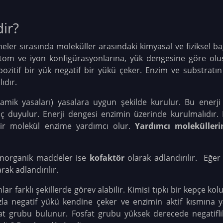
ir?
r sırasında moleküller arasındaki kimyasal ve fiziksel bağla
atom ve iyon konfigürasyonlarına, yük dengesine göre oluş
 pozitif bir yük negatif bir yükü çeker. Enzim ve substratı
ıdır.
inamik yasaları) yasalara uygun şekilde kurulur. Bu enerji
iyaç duyulur. Enerji dengesi enzimin üzerinde kurulmalıdı
 bir molekül enzime yardımcı olur.
Yardımcı moleküllerin
inorganik maddeler ise
kofaktör
olarak adlandırılır. Eğer 
rak adlandırılır.
ar farklı şekillerde görev alabilir. Kimisi tıpkı bir kepçe kol
azla negatif yükü kendine çeker ve enzimin aktif kısmına 
at grubu bulunur. Fosfat grubu yüksek derecede negatiflik