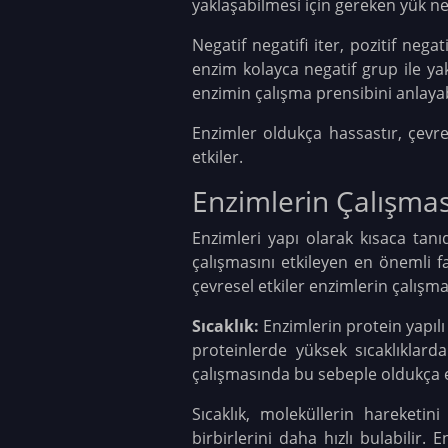
yaklaşabilmesi için gereken yük n
Negatif negatifi iter, pozitif nega
enzim kolayca negatif grup ile yak
enzimin çalışma prensibini anlayabi
Enzimler oldukça hassastır, çevred
etkiler.
Enzimlerin Çalışmas
Enzimleri yapı olarak kısaca tanı
çalışmasını etkileyen en önemli f
çevresel etkiler enzimlerin çalışma
Sıcaklık:
Enzimlerin protein yapıl
proteinlerde yüksek sıcaklıklar
çalışmasında bu sebeple oldukça et
Sıcaklık, moleküllerin hareketini
birbirlerini daha hızlı bulabilir.