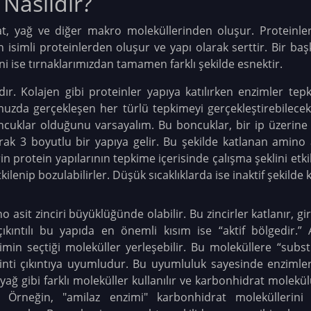
 Nasıldır?
, yağ ve diğer makro moleküllerinden oluşur. Proteinler
in isimli proteinlerden oluşur ve yapı olarak serttir. Bir baş
ni ise tırnaklarımızdan tamamen farklı şekilde esnektir.
dır. Kolajen gibi proteinler yapıya katılırken enzimler tep
umuzda gerçekleşen her türlü tepkimeyi gerçekleştirebilece
ncuklar olduğunu varsayalım. Bu boncuklar, bir ip üzerine f
arak 3 boyutlu bir yapıya gelir. Bu şekilde katlanan amino 
in protein yapılarının tepkime içerisinde çalışma şeklini etki
ilenip bozulabilirler. Düşük sıcaklıklarda ise inaktif şekilde k
asit zinciri büyüklüğünde olabilir. Bu zincirler katlanır, giri
li çıkıntılı bu yapıda en önemli kısım ise “aktif bölgedir.”
min seçtiği moleküller yerleşebilir. Bu moleküllere “subst
irinti çıkıntıya uyumludur. Bu uyumluluk sayesinde enzimle
yağ gibi farklı moleküller kullanılır ve karbonhidrat molekü
 Örneğin, "amilaz enzimi" karbonhidrat moleküllerini 