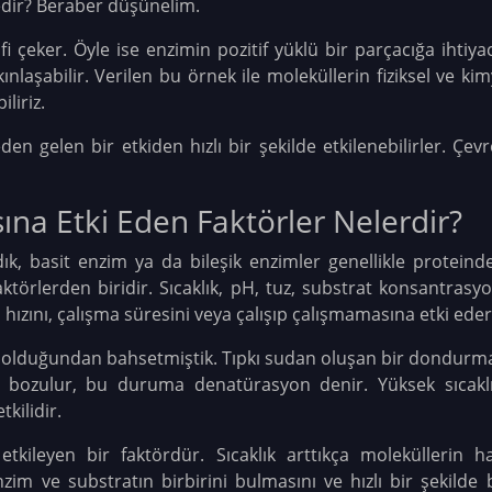
edir? Beraber düşünelim.
tifi çeker. Öyle ise enzimin pozitif yüklü bir parçacığa ihtiya
ınlaşabilir. Verilen bu örnek ile moleküllerin fiziksel ve k
liriz.
en gelen bir etkiden hızlı bir şekilde etkilenebilirler. Çevr
ına Etki Eden Faktörler Nelerdir?
dık, basit enzim ya da bileşik enzimler genellikle proteind
aktörlerden biridir. Sıcaklık, pH, tuz, substrat konsantra
 hızını, çalışma süresini veya çalışıp çalışmamasına etki eder
ı olduğundan bahsetmiştik. Tıpkı sudan oluşan bir dondurma
da bozulur, bu duruma denatürasyon denir. Yüksek sıcaklı
kilidir.
 etkileyen bir faktördür. Sıcaklık arttıkça moleküllerin 
 Enzim ve substratın birbirini bulmasını ve hızlı bir şekilde