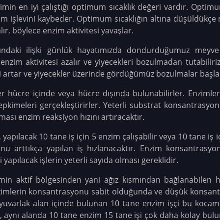
min en iyi çalıştığı optimum sıcaklık değeri vardır. Optimu
im işlevini kaybeder. Optimum sıcaklığın altına düşüldükçe 
lır, böylece enzim aktivitesi yavaşlar.
sındaki ilişki günlük hayatımızda dondurduğumuz meyve v
nzim aktivitesi azalır ve yiyecekleri bozulmadan tutabiliri
si artar ve yiyecekler üzerinde gördüğümüz bozulmalar başla
r hücre içinde veya hücre dışında bulunabilirler. Enzimle
pkimeleri gerçekleştirirler. Yeterli substrat konsantrasy
ası enzim reaksiyon hızını artıracaktır.
z, yapılacak 10 tane iş için 5 enzim çalışabilir veya 10 tane iş 
nu arttıkça yapılan iş hızlanacaktır. Enzim konsantrasyo
 yapılacak işlerin yeterli sayıda olması gereklidir.
in aktif bölgesinden yani ağız kısmından bağlanabilen he
enzimlerin konsantrasyonu sabit olduğunda ve düşük konsa
 yuvarlak alan içinde bulunan 10 tane enzim işçi bu kocam
, aynı alanda 10 tane enzim 15 tane işi çok daha kolay bulur.