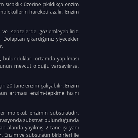
m sıcaklık üzerine çıkıldıkça enzim
moleküllerin hareketi azalır. Enzim
e sebzelerde gözlemleyebiliriz.
z. Dolaptan çıkardığımız yiyecekler
r.
r, bulundukları ortamda yapılması
onunun mevcut olduğu varsayılırsa,
için 20 tane enzim çalışabilir. Enzim
nun artması enzim-tepkime hızını
r molekül, enzimin substratıdır.
ntrasyonda substrat bulunduğunda
an alanda yayılmış 2 tane işi yani
 Enzim ve substratın birbirleri ile