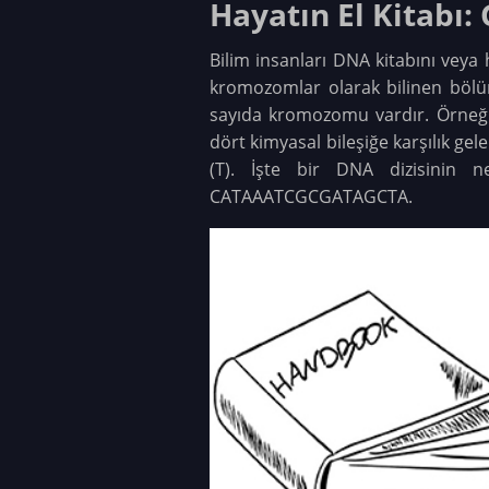
Hayatın El Kitabı
Bilim insanları DNA kitabını vey
kromozomlar olarak bilinen bölüml
sayıda kromozomu vardır. Örneğ
dört kimyasal bileşiğe karşılık gel
(T). İşte bir DNA dizisinin
CATAAATCGCGATAGCTA.