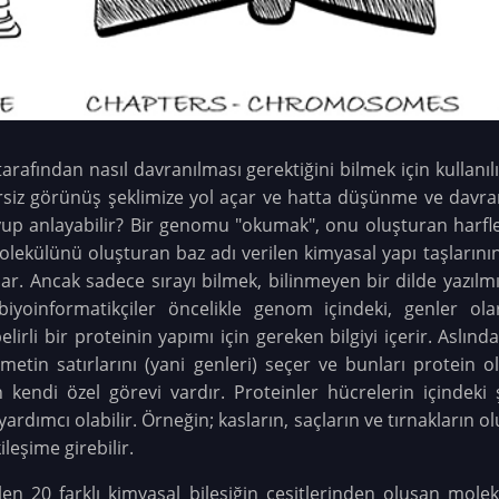
tarafından nasıl davranılması gerektiğini bilmek için kullanıl
ersiz görünüş şeklimize yol açar ve hatta düşünme ve davranış 
up anlayabilir? Bir genomu "okumak", onu oluşturan harfler
lekülünü oluşturan baz adı verilen kimyasal yapı taşlarının 
lar. Ancak sadece sırayı bilmek, bilinmeyen bir dilde yazıl
yoinformatikçiler öncelikle genom içindeki, genler olara
elirli bir proteinin yapımı için gereken bilgiyi içerir. Asl
 metin satırlarını (yani genleri) seçer ve bunları protein o
n kendi özel görevi vardır. Proteinler hücrelerin içindek
ımcı olabilir. Örneğin; kasların, saçların ve tırnakların olu
ileşime girebilir.
ilen 20 farklı kimyasal bileşiğin çeşitlerinden oluşan molek