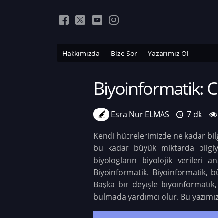
Hakkımızda
Bize Sor
Yazarımız Ol
Biyoinformatik: C
Esra Nur ELMAS
7 dk
Kendi hücrelerimizde ne kadar bilg
bu kadar büyük miktarda bilgiy
biyologların biyolojik verileri
Biyoinformatik. Biyoinformatik, b
Başka bir deyişle biyoinformatik,
bulmada yardımcı olur. Bu yazımız