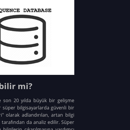
bilir mi?
le son 20 yılda büyük bir gelişme
r süper bilgisayarlarda güvenli bir
i" olarak adlandırılan, artan bilgi
 tarafından da analiz edilir. Süper
 bilgilerin çıkarılmasına yardımcı