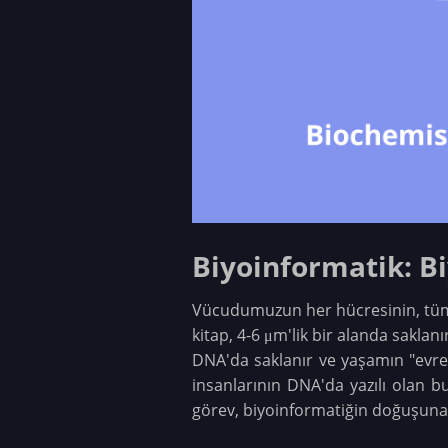
Biyoinformatik: B
Vücudumuzun her hücresinin, tüm v
kitap, 4-6 μm'lik bir alanda sakla
DNA'da saklanır ve yaşamın "evrens
insanlarının DNA'da yazılı olan b
görev, biyoinformatiğin doğuşuna 