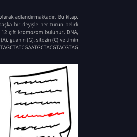
larak adlandırmaktadır. Bu kitap,
aşka bir deyişle her türün belirli
 12 çift kromozom bulunur. DNA,
A), guanin (G), sitozin (C) ve timin
AGCTAGCTATCGAATGCTACGTACGTAG