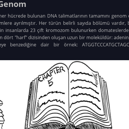
: Genom
a her hücrede bulunan DNA talimatlarının tamamını genom o
ere ayrılmıştır. Her türün belirli sayıda bölümü vardır, b
in insanlarda 23 çift kromozom bulunurken domateslerde
en dört "harf" dizisinden oluşan uzun bir moleküldür: adenin (
 neye benzediğine dair bir örnek: ATGGTCCCATGCT