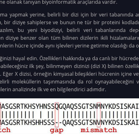
e olanak tanıyan biyoinformatik araçlarıda vardır.
ştırma yapmak yerine, belirli bir dizi için bir veri tabanın
n, bir diziye sahiplerse ve bunun ne tür bir proteini kodladı
 yazılım, bu yeni biyodiziyi, belirli veri tabanlarında de
yen diziye benzer olan tüm bilinen dizilerin ikili hizalamalar
lerin hücre içinde aynı işlevleri yerine getirme olasılığı da o
iğinizi hayal edin. Özellikleri hakkında ya da canlı bir hücre
bileceğiniz ilk şey, bilinmeyen dizinizi (dizi X) bilinen özell
. Eğer X dizisi, örneğin kimyasal bileşikleri hücrenin içine ve
irli moleküllerin taşınmasında da rol oynayabileceğini va
lerin analizinde ilk ve en bilgilendirici adımdır.