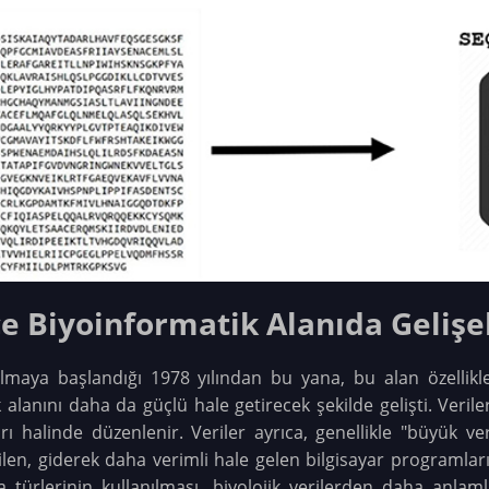
çe Biyoinformatik Alanıda Gelişe
nılmaya başlandığı 1978 yılından bu yana, bu alan özellik
k alanını daha da güçlü hale getirecek şekilde gelişti. Verile
ı halinde düzenlenir. Veriler ayrıca, genellikle "büyük ver
ilen, giderek daha verimli hale gelen bilgisayar programları
a türlerinin kullanılması, biyolojik verilerden daha anlamlı