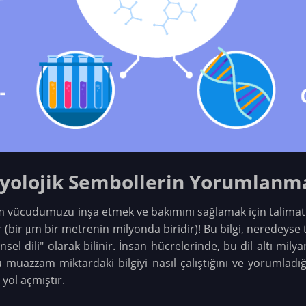
iyolojik Sembollerin Yorumlanm
ücudumuzu inşa etmek ve bakımını sağlamak için talimatları
nır (bir μm bir metrenin milyonda biridir)! Bu bilgi, neredey
el dili" olarak bilinir. İnsan hücrelerinde, bu dil altı milya
u muazzam miktardaki bilgiyi nasıl çalıştığını ve yorumla
yol açmıştır.