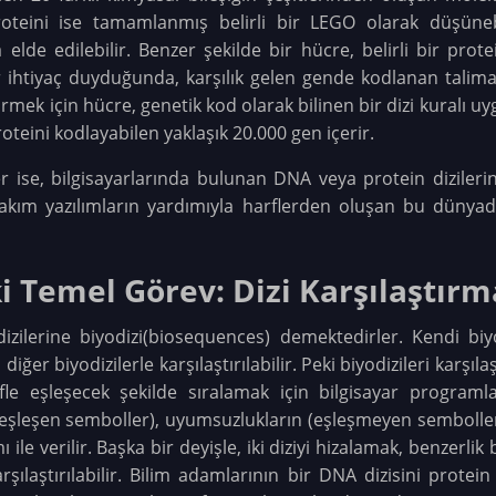
proteini ise tamamlanmış belirli bir LEGO olarak düşünebil
da elde edilebilir. Benzer şekilde bir hücre, belirli bir prot
her ihtiyaç duyduğunda, karşılık gelen gende kodlanan talimatl
tirmek için hücre, genetik kod olarak bilinen bir dizi kura
oteini kodlayabilen yaklaşık 20.000 gen içerir.
ler ise, bilgisayarlarında bulunan DNA veya protein diziler
kım yazılımların yardımıyla harflerden oluşan bu dünyada g
i Temel Görev: Dizi Karşılaştırm
ilerine biyodizi(biosequences) demektedirler. Kendi biyod
er biyodizilerle karşılaştırılabilir. Peki biyodizileri karşıla
 eşleşecek şekilde sıralamak için bilgisayar programla
eşleşen semboller), uyumsuzlukların (eşleşmeyen semboller)
ile verilir. Başka bir deyişle, iki diziyi hizalamak, benzerli
karşılaştırılabilir. Bilim adamlarının bir DNA dizisini prote