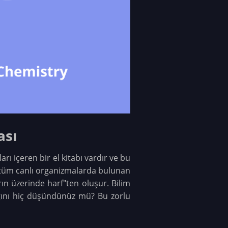
ası
 içeren bir el kitabı vardır ve bu
se tüm canlı organizmalarda bulunan
rın üzerinde harf"ten oluşur. Bilim
dığını hiç düşündünüz mü? Bu zorlu