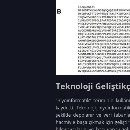
Teknoloji Geliştik
“Biyoinformatik” teriminin kulla
kaydetti. Teknoloji, biyoinformati
şekilde depolanır ve veri tabanlar
hacmiyle başa çıkmak için geliştir
bilgisayarların ve bazı yapay zek