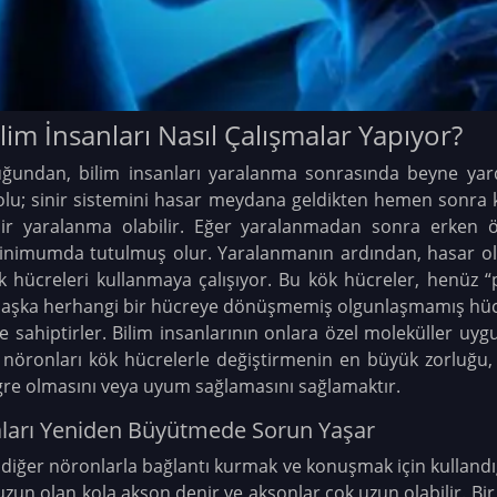
lim İnsanları Nasıl Çalışmalar Yapıyor?
duğundan, bilim insanları yaralanma sonrasında beyne yard
yolu; sinir sistemini hasar meydana geldikten hemen sonra ko
bir yaralanma olabilir. Eğer yaralanmadan sonra erken öl
 minimumda tutulmuş olur. Yaralanmanın ardından, hasar o
k hücreleri kullanmaya çalışıyor. Bu kök hücreler, henüz “p
başka herhangi bir hücreye dönüşmemiş olgunlaşmamış hüc
sahiptirler. Bilim insanlarının onlara özel moleküller uyg
 nöronları kök hücrelerle değiştirmenin en büyük zorluğu
gre olmasını veya uyum sağlamasını sağlamaktır.
çaları Yeniden Büyütmede Sorun Yaşar
diğer nöronlarla bağlantı kurmak ve konuşmak için kullandığı b
zun olan kola akson denir ve aksonlar çok uzun olabilir. Bi