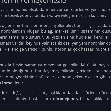
ilerini Yenileyemezler
r, yaralanmamış olsak dahi her zaman ölürler ve yeni hücr
ını teşvik eder ve bunları yarayı iyileştirmek için kullanır.
diğer sinir hücrelerinden sinyaller alır, bunları işler ve daha
ğlı nöronlardan oluşan bu ağ, merkezi sinir sisteminin düş
lerin temelini oluşturur. Bu yüzden sinir hücreleri kendileri
isnası vardır; beyinde yalnızca iki özel yer yeni nöronlar d
ellikle endişe vericidir çünkü nöronlar çok hassas hücrele
nuzda beyin sarsıntısı meydana gelebilir. Kötü bir beyin sar
 günde olduğunuzu hatırlayamayabilirsiniz, mideniz bulanabil
a, o bölgedeki sinir hücreleri, kandan şeker, oksijen gibi 
da inme
denir.
deki değişikliklerle karşılaştıklarında da ölürler; nöronl
jenere olduğu hastalıklara
nörodejeneratif
hastalıklar d