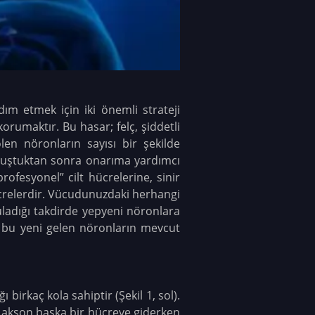
ım etmek için iki önemli strateji
rumaktır. Bu hasar; felç, şiddetli
en nöronların sayısı bir şekilde
luştuktan sonra onarıma yardımcı
rofesyonel” cilt hücrelerine, sinir
relerdir. Vücudunuzdaki herhangi
uladığı takdirde yepyeni nöronlara
, bu yeni gelen nöronların mevcut
irkaç kola sahiptir (Şekil 1, sol).
r akson başka bir hücreye giderken