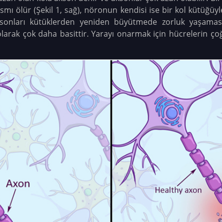
mı ölür (Şekil 1, sağ), nöronun kendisi ise bir kol kütüğüyl
aksonları kütüklerden yeniden büyütmede zorluk yaşaması
olarak çok daha basittir. Yarayı onarmak için hücrelerin çoğ