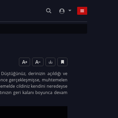
üştüğünüz, derinizin açıldığı ve
e önce gerçekleşmişse, muhtemelen
k temelde cildiniz kendini neredeyse
tınızın geri kalanı boyunca devam