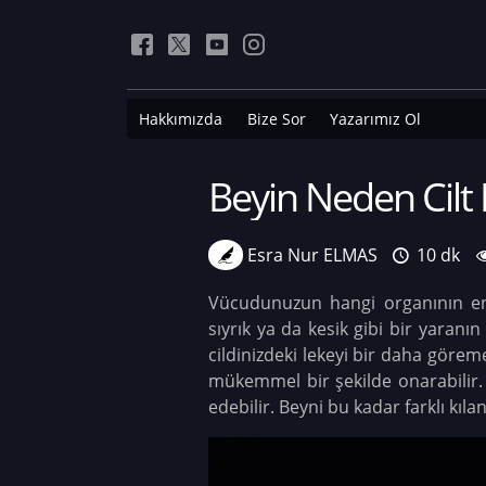
Hakkımızda
Bize Sor
Yazarımız Ol
Beyin Neden Cilt 
Esra Nur ELMAS
10 dk
Vücudunuzun hangi organının en 
sıyrık ya da kesik gibi bir yara
cildinizdeki lekeyi bir daha göreme
mükemmel bir şekilde onarabilir.
edebilir. Beyni bu kadar farklı kıla