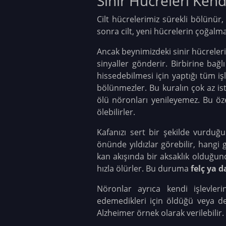
Sinir Hücreleri Kend
Cilt hücrelerimiz sürekli bölünü
sonra cilt, yeni hücrelerin çoğalmas
Ancak beynimizdeki sinir hücreleri, 
sinyaller gönderir. Birbirine ba
hissedebilmesi için yaptığı tüm iş
bölünmezler. Bu kuralın çok az ist
ölü nöronları yenileyemez. Bu öz
ölebilirler.
Kafanızı sert bir şekilde vurduğu
önünde yıldızlar görebilir, hangi
kan akışında bir aksaklık olduğund
hızla ölürler. Bu duruma
felç ya 
Nöronlar ayrıca kendi işlevlerin
edemedikleri için öldüğü veya de
Alzheimer örnek olarak verilebilir.