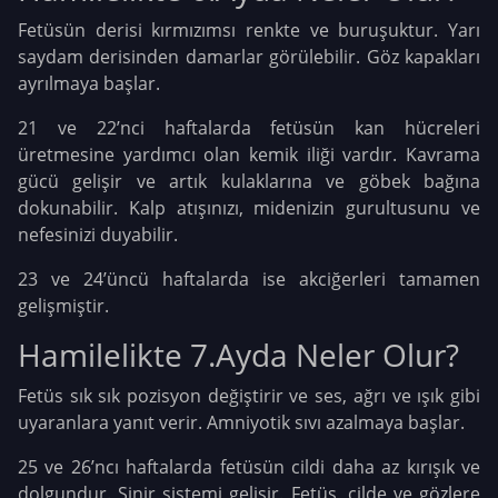
Fetüsün derisi kırmızımsı renkte ve buruşuktur. Yarı
saydam derisinden damarlar görülebilir. Göz kapakları
ayrılmaya başlar.
21 ve 22’nci haftalarda fetüsün kan hücreleri
üretmesine yardımcı olan kemik iliği vardır. Kavrama
gücü gelişir ve artık kulaklarına ve göbek bağına
dokunabilir. Kalp atışınızı, midenizin gurultusunu ve
nefesinizi duyabilir.
23 ve 24’üncü haftalarda ise akciğerleri tamamen
gelişmiştir.
Hamilelikte 7.Ayda Neler Olur?
Fetüs sık sık pozisyon değiştirir ve ses, ağrı ve ışık gibi
uyaranlara yanıt verir. Amniyotik sıvı azalmaya başlar.
25 ve 26’ncı haftalarda fetüsün cildi daha az kırışık ve
dolgundur. Sinir sistemi gelişir. Fetüs, cilde ve gözlere