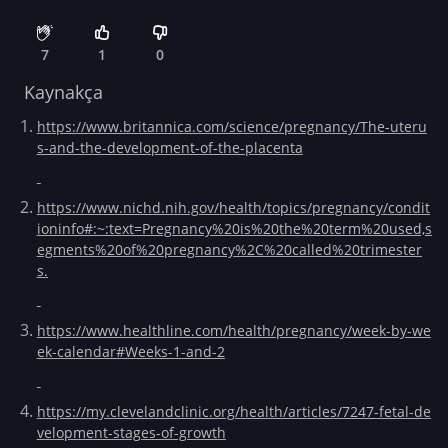
7
1
0
Kaynakça
https://www.britannica.com/science/pregnancy/The-uteru
s-and-the-development-of-the-placenta
https://www.nichd.nih.gov/health/topics/pregnancy/condit
ioninfo#:~:text=Pregnancy%20is%20the%20term%20used,s
egments%20of%20pregnancy%2C%20called%20trimester
s.
https://www.healthline.com/health/pregnancy/week-by-we
ek-calendar#Weeks-1-and-2
https://my.clevelandclinic.org/health/articles/7247-fetal-de
velopment-stages-of-growth