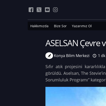
Hakkımızda
Bize Sor
Yazarımız Ol
ASELSAN Çevre ve
Konya Bilim Merkezi
1 dk
Sıfır atık projesini kararlılı
görüldü. Aselsan, The Stevie’i
Sorumluluk Programı” kategoris