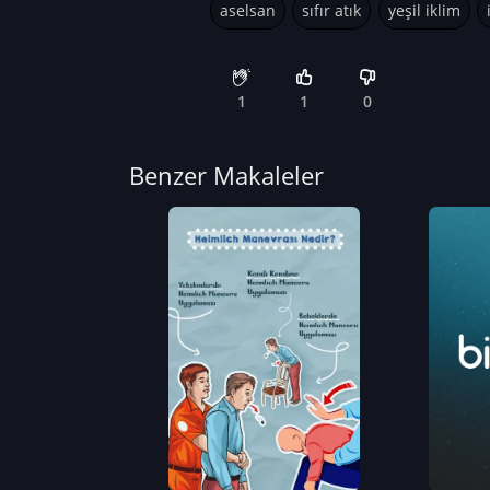
aselsan
sıfır atık
yeşil iklim
1
1
0
Benzer Makaleler