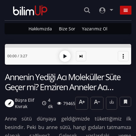
Hakkımızda
Bize Sor
Yazarımız Ol
00:00
/
3:27
Annenin Yediği Acı Moleküller Süte
Geçer mi? Emziren Anneler Acı
Yiyebilir mi?
Büşra Elif
4
79465
Kıvrak
dk
Anne sütü dünyaya geldiğimizde tükettiğimiz ilk
besindir. Peki bu anne sütü, hangi gıdaları tatmamıza
olanak sağlıyor? Gelecek yaşlardaki yeme