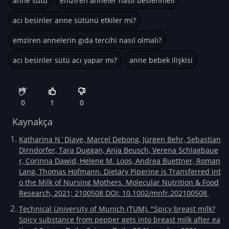
anne sütü
emziren anneler nasıl beslenmeli
acı besinler anne sütünü etkiler mi?
emziren annelerin gıda tercihi nasıl olmalı?
acı besinler sütü acı yapar mı?
anne bebek ilişkisi
0
1
0
Kaynakça
Katharina N´Diaye, Marcel Debong, Jürgen Behr, Sebastian
Dirndorfer, Tara Duggan, Anja Beusch, Verena Schlagbaue
r, Corinna Dawid, Helene M. Loos, Andrea Buettner, Roman
Lang, Thomas Hofmann. Dietary Piperine is Transferred int
o the Milk of Nursing Mothers. Molecular Nutrition & Food
Research, 2021; 2100508 DOI: 10.1002/mnfr.202100508
Technical University of Munich (TUM). "Spicy breast milk?
Spicy substance from pepper gets into breast milk after ea