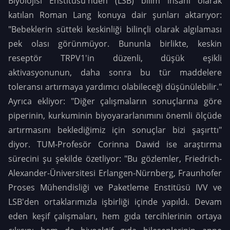
Biyolojisi Enstitüsü'nden (LSB) bilim insanı olarak
katılan Roman Lang konuya dair şunları aktarıyor:
"Bebeklerin sütteki keskinliği bilinçli olarak algılaması
pek olası görünmüyor. Bununla birlikte, keskin
reseptör TRPV1'in düzenli, düşük eşikli
aktivasyonunun, daha sonra bu tür maddelere
toleransı artırmaya yardımcı olabileceği düşünülebilir."
Ayrıca ekliyor: "Diğer çalışmaların sonuçlarına göre
piperinin, kurkuminin biyoyararlanımını önemli ölçüde
artırmasını beklediğimiz için sonuçlar bizi şaşırttı"
diyor. TUM-Profesör Corinna Dawid ise araştırma
sürecini şu şekilde özetliyor: "Bu gözlemler, Friedrich-
Alexander-Üniversitesi Erlangen-Nürnberg, Fraunhofer
Proses Mühendisliği ve Paketleme Enstitüsü IVV ve
LSB'den ortaklarımızla işbirliği içinde yapıldı. Devam
eden keşif çalışmaları, hem gıda tercihlerinin ortaya