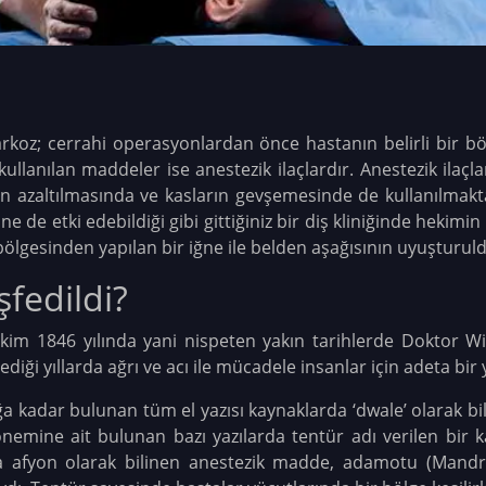
narkoz; cerrahi operasyonlardan önce hastanın belirli bir
llanılan maddeler ise anestezik ilaçlardır. Anestezik ilaçla
rın azaltılmasında ve kasların gevşemesinde de kullanılmakta
de etki edebildiği gibi gittiğiniz bir diş kliniğinde hekimin 
ölgesinden yapılan bir iğne ile belden aşağısının uyuşturuld
şfedildi?
im 1846 yılında yani nispeten yakın tarihlerde Doktor Wi
diği yıllarda ağrı ve acı ile mücadele insanlar için adeta bi
dar bulunan tüm el yazısı kaynaklarda ‘dwale’ olarak biline
nemine ait bulunan bazı yazılarda tentür adı verilen bir k
 afyon olarak bilinen anestezik madde, adamotu (Mandra