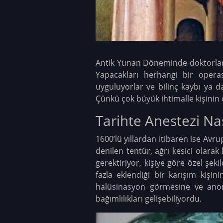
Antik Yunan Döneminde doktorlar 
Yapacakları herhangi bir opera
uyguluyorlar ve bilinç kaybı ya d
Çünkü çok büyük ihtimalle kişinin
Tarihte Anestezi Nas
1600’lü yıllardan itibaren ise Av
denilen tentür, ağrı kesici olara
gerektiriyor, kişiye göre özel şek
fazla eklendiği bir karışım kişi
halüsinasyon görmesine ve anor
bağımlılıkları gelişebiliyordu.