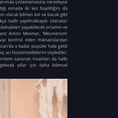
aklarımda çınlamamasına neredeyse
ığı esnada iki kez bayıldığını da
 olarak bilinen kol ve bacak gibi
kça nadir yapılmaktaydı. Literatür
üdahaleleri yapabilecek ortamın ve
r Franz Anton Mesmer, ‘Mesmerism’
vıyı kontrol eden mıknatıslardan
stan’da o kadar popüler hale geldi
ç acı hissetmediklerini söylediler.
ntemi savunan insanları da halkı
gelecek yıllar için daha bilimsel