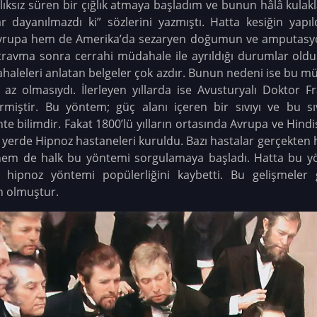
lıksız süren bir çığlık atmaya başladım ve bunun hâlâ kul
 dayanılmazdı ki” sözlerini yazmıştı. Hatta kesiğin yapıld
 Avrupa hem de Amerika’da sezaryen doğumun ve amputasyon
 travma sonra cerrahi müdahale ile ayrıldığı durumlar oldu
dahaleleri anlatan belgeler çok azdır. Bunun nedeni ise bu m
r az olmasıydı. İlerleyen yıllarda ise Avusturyalı Dokto
rmiştir. Bu yöntem; güç alanı içeren bir sıvıyı ve bu sı
e bilimdir. Fakat 1800’lü yılların ortasında Avrupa ve Hindi
yerde Hipnoz hastaneleri kuruldu. Bazı hastalar gerçekten hi
 hem de halk bu yöntemi sorgulamaya başladı. Hatta bu yö
le hipnoz yöntemi popülerliğini kaybetti. Bu gelişmeler 
n olmuştur.