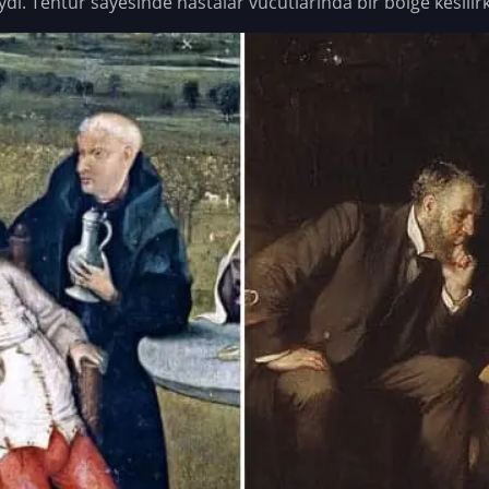
dı. Tentür sayesinde hastalar vücutlarında bir bölge kesilir