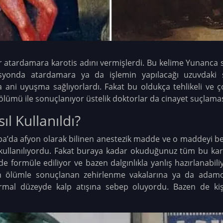
atardamara karotis adını vermişlerdi. Bu kelime Yunanca 
syonda atardamara ya da işlemin yapılacağı uzuvdaki si
a ani uyuşma sağlıyorlardı. Fakat bu oldukça tehlikeli ve
 ölümü ile sonuçlanıyor üstelik doktorlar da cinayet suçlama
ıl Kullanıldı?
rupa’da afyon olarak bilinen anestezik madde ve o maddeyi be
k kullanılıyordu. Fakat buraya kadar okuduğunuz tüm bu kar
ilde formüle ediliyor ve bazen dalgınlıkla yanlış hazırlanabil
nin ölümle sonuçlanan zehirlenme vakalarına ya da adamot
mal düzeyde kalp atışına sebep oluyordu. Bazen de kiş