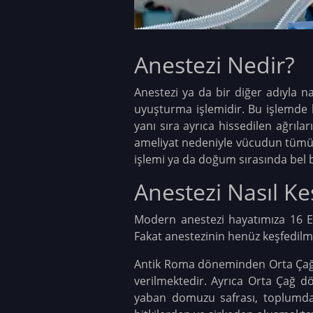
Anestezi Nedir?
Anestezi ya da bir diğer adıyla 
uyuşturma işlemidir. Bu işlemde ku
yanı sıra ayrıca hissedilen ağrıla
ameliyat nedeniyle vücudun tümüne 
işlemi ya da doğum sırasında bel b
Anestezi Nasıl Ke
Modern anestezi hayatımıza 16 Ek
Fakat anestezinin henüz keşfedilme
Antik Roma döneminden Orta Çağa ka
verilmektedir. Ayrıca Orta Çağ dö
yaban domuzu safrası, toplumda