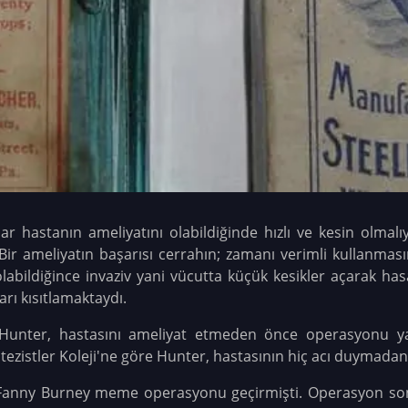
ar hastanın ameliyatını olabildiğinde hızlı ve kesin olmal
r ameliyatın başarısı cerrahın; zamanı verimli kullanması
olabildiğince invaziv yani vücutta küçük kesikler açarak h
rı kısıtlamaktaydı.
n Hunter, hastasını ameliyat etmeden önce operasyonu y
tezistler Koleji'ne göre Hunter, hastasının hiç acı duymada
ı Fanny Burney meme operasyonu geçirmişti. Operasyon son