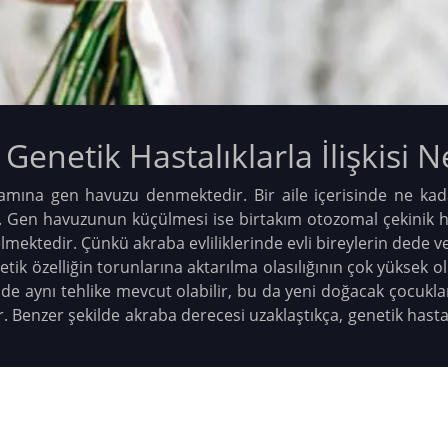
 Genetik Hastalıklarla İlişkisi N
mına gen havuzu denmektedir. Bir aile içerisinde ne kadar
 Gen havuzunun küçülmesi ise birtakım otozomal çekinik ha
mektedir. Çünkü akraba evliliklerinde evli bireylerin dede ve
netik özelliğin torunlarına aktarılma olasılığının çok yüksek 
de de aynı tehlike mevcut olabilir, bu da yeni doğacak çocukl
r. Benzer şekilde akraba derecesi uzaklaştıkça, genetik hast