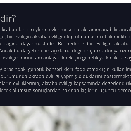
dir?
le akraba olan bireylerin evlenmesi olarak tanımlanabilir anca
u, bir evliliğin akraba evliliği olup olmamasını etkilemekted
 bağına dayanmaktadır. Bu nedenle bir evliliğin akraba evl
ncak bu da yeterli bir açıklama değildir çünkü dünya üzer
evliliği sınırını tam anlayabilmek için genetik yatkınlık kats
rey arasındaki genetik benzerlikleri ifade etmek için kullanı
 durumunda akraba evliliği yapmış olduklarını göstermekted
arın evliliklerinin, akraba evliliği kapsamında değerlendir
ilecek olumsuz sonuçlardan sakınan kişilerin üçüncü derec