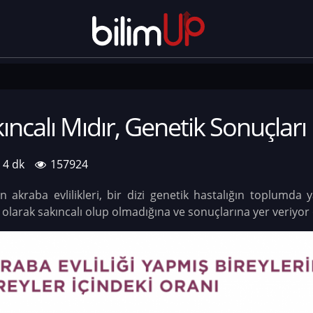
kıncalı Mıdır, Genetik Sonuçları
4 dk
157924
n akraba evlilikleri, bir dizi genetik hastalığın toplumda
k olarak sakıncalı olup olmadığına ve sonuçlarına yer veriyor 