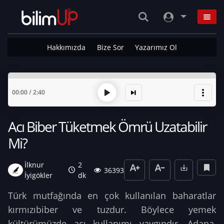
Hakkımızda
Bize Sor
Yazarımız Ol
00:00
/
2:40
Acı Biber Tüketmek Ömrü Uzatabilir
Mi?
İlknur
2
36393
İyigökler
dk
Türk mutfağında en çok kullanılan baharatlar
kırmızıbiber ve tuzdur. Böylece yemek
kültürümüzde acı kullanımı yaygındır. Adana,