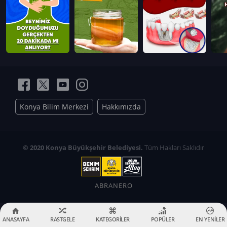
Konya Bilim Merkezi
Hakkımızda
© 2020 Konya Büyükşehir Belediyesi.
Tüm Hakları Saklıdır
ABRANERO
ANASAYFA
RASTGELE
KATEGORİLER
POPÜLER
EN YENİLER