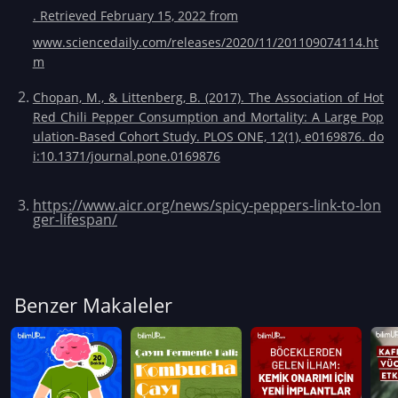
. Retrieved February 15, 2022 from
www.sciencedaily.com/releases/2020/11/201109074114.ht
m
Chopan, M., & Littenberg, B. (2017). The Association of Hot
Red Chili Pepper Consumption and Mortality: A Large Pop
ulation-Based Cohort Study. PLOS ONE, 12(1), e0169876. do
i:10.1371/journal.pone.0169876
https://www.aicr.org/news/spicy-peppers-link-to-lon
ger-lifespan/
Benzer Makaleler