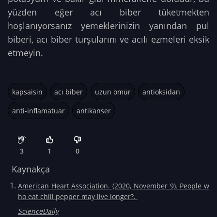
yüzden eğer acı biber tüketmekten
hoşlanıyorsanız yemeklerinizin yanından pul
biberi, acı biber turşularını ve acılı ezmeleri eksik
etmeyin.
kapsaisin
acı biber
uzun ömür
antioksidan
anti-inflamatuar
antikanser
3
1
0
Kaynakça
American Heart Association. (2020, November 9). People w
ho eat chili pepper may live longer?.
ScienceDaily