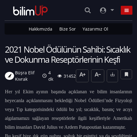
Hakkımızda
Bize Sor
Yazarımız Ol
2021 Nobel Ödülünün Sahibi: Sıcaklık
ve Dokunma Reseptörlerinin Keşfi
Büşra Elif
4
31452
Kıvrak
dk
Her yıl Ekim ayının başında açıklanan ve bilim insanlarının
heyecanla açıklanmasını beklediği Nobel Ödülleri’nde Fizyoloji
veya Tıp kategorisindeki ödülü bu yıl; sıcaklık, basınç ve acıyı
algılamamızı sağlayan reseptörlerle ilgili keşifleriyle Amerikalı
bilim insanları David Julius ve Ardem Patapoutian kazanmıştır.
Bu keşif bize ılık gün ışığını, soğuk bir esintiyi ya da sevdiğimiz