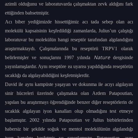
azimli olduğunu ve laboratuvarda çalışmaktan zevk aldığını fark
ettiğinden bahsetmiştir.
Acı biber yediğimizde hissettiğimiz acı tada sebep olan acı
molekülü kapsaisinin keşfedildiği zamanlarda, Julius’un çalıştığı
laboratuvar bu molekülün hangi reseptör tarafından algılandığını
araştırmaktaydı. Çalışmalarında bu reseptörü TRPV1 olarak
Nature
belirlemişler ve sonuçlarını 1997 yılında
dergisinde
yayınlamışlardır. Aynı reseptöre ısı uyarısı yapıldığında reseptörün
sıcaklığı da algılayabildiğini keşfetmişlerdir.
David ile aynı kampüste yaşayan ve dokunma ile acıyı algılayan
sinir hücreleri üzerinde çalışmakta olan Ardem Patapoutian,
yapılan bu araştırmayı öğrendiğinde benzer diğer reseptörlerin de
sıcaklık algılayan iyon kanalları olup olmadığını test etmeye
başlamıştır. 2002 yılında Patapoutian ve Julius birbirlerinden
habersiz bir şekilde soğuk ve mentol molekülünün algılandığı
iyon kanalını keşfetmiş ve raporlamıştır. Patapoutian, aynı