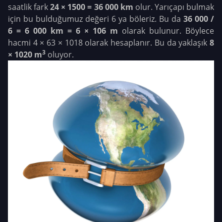
saatlik fark
24 × 1500 = 36 000 km
olur. Yarıçapı bulmak
için bu bulduğumuz değeri 6 ya böleriz. Bu da
36 000 /
6 = 6 000 km = 6 × 106 m
olarak bulunur. Böylece
hacmi 4 × 63 × 1018 olarak hesaplanır. Bu da yaklaşık
8
3
× 1020 m
oluyor.