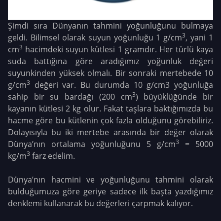
Şimdi sıra Dünyanın tahmini yoğunluğunu bulmaya
3
geldi. Bilimsel olarak suyun yoğunluğu 1 g/cm
, yani 1
3
cm
hacimdeki suyun kütlesi 1 gramdır. Her türlü kaya
suda battığına göre aradığımız yoğunluk değeri
suyunkinden yüksek olmalı. Bir sonraki mertebede 10
3
g/cm
değeri var. Bu durumda 10 g/cm3 yoğunluğa
3
sahip bir su bardağı (200 cm
) büyüklüğünde bir
kayanın kütlesi 2 kg olur. Fakat taşlara baktığımızda bu
hacme göre bu kütlenin çok fazla olduğunu görebiliriz.
Dolayısıyla bu iki mertebe arasında bir değer olarak
3
Dünya’nın ortalama yoğunluğunu 5 g/cm
= 5000
3
kg/m
farz edelim.
Dünya’nın hacmini ve yoğunluğunu tahmini olarak
bulduğumuza göre geriye sadece ilk başta yazdığımız
denklemi kullanarak bu değerleri çarpmak kalıyor.