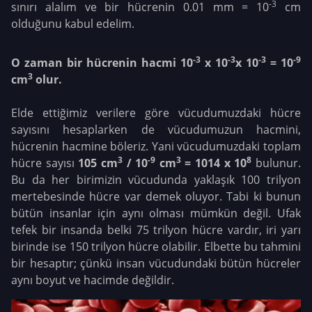
-3
sınırı alalım ve bir hücrenin 0.01 mm = 10
cm
olduğunu kabul edelim.
-3
-3
-3
-9
O zaman bir hücrenin hacmi 10
x 10
x 10
= 10
3
cm
olur.
Elde ettiğimiz verilere göre vücudumuzdaki hücre
sayısını hesaplarken de vücudumuzun hacmini,
hücrenin hacmine böleriz. Yani vücudumuzdaki toplam
3
-9
3
8
hücre sayısı
105 cm
/ 10
cm
= 1014 x 10
bulunur.
Bu da her birimizin vücudunda yaklaşık 100 trilyon
mertebesinde hücre var demek oluyor. Tabi ki bunun
bütün insanlar için aynı olması mümkün değil. Ufak
tefek bir insanda belki 75 trilyon hücre vardır, iri yarı
birinde ise 150 trilyon hücre olabilir. Elbette bu tahmini
bir hesaptır; çünkü insan vücudundaki bütün hücreler
aynı boyut ve hacimde değildir.