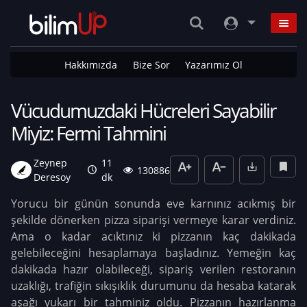
Hakkımızda
Bize Sor
Yazarımız Ol
Vücudumuzdaki Hücreleri Sayabilir
Miyiz: Fermi Tahmini
Zeynep
11
130886
Deresoy
dk
Yorucu bir günün sonunda eve karnınız acıkmış bir
şekilde dönerken pizza siparişi vermeye karar verdiniz.
Ama o kadar acıktınız ki pizzanın kaç dakikada
gelebileceğini hesaplamaya başladınız. Yemeğin kaç
dakikada hazır olabileceği, sipariş verilen restoranın
uzaklığı, trafiğin sıkışıklık durumunu da hesaba katarak
aşağı yukarı bir tahminiz oldu. Pizzanın hazırlanma