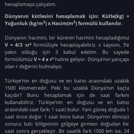
hesaplamaya çalışalım.
Dünyanın kütlesini hesaplamak için: Kütle(kg) =
3
3
Yoğunluk (kg/m
) x Hacim(m
) formülü kullanılır.
Dünyanın hacmini, bir kürenin hacmini hesapladığımız
V = 4/3 πr³
formülüyle hesaplayabiliriz. π sayısını, 3’e
yakın olduğu için 3 kabul edelim. Bu sayede
formülümüz
V = 4 x r³
haline geliyor. Dünya’nın yarıçapı
olan r değerini bulmalıyız.
Türkiye’nin en doğusu ve en batısı arasındaki uzaklık
1500 kilometredir. Peki bu uzaklık Dünya’nın kaçta
kaçıdır? Bunu hesaplamak için de saat farkını
kullanabiliriz. Türkiye’nin en doğusu ve en batısı
arasındaki saat farkı 1 saati bulur. Yani güneş doğuda 1
saat önce doğar 1 saat önce batar. Dünya’nın dönüşü
sonucu batı bölgesinin gölgeye girmesi doğudan bir
saat sonra gerçekleşir. Bir saatlik fark 1500 km ise, 24