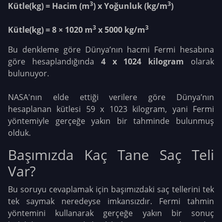
3
3
Kütle(kg) = Hacim (m
) x Yoğunluk (kg/m
)
3
3
Kütle(kg) = 8 × 1020 m
x 5000 kg/m
Bu denkleme göre Dünya’nın hacmi Fermi hesabına
göre hesaplandığında
4 x 1024 kilogram
olarak
bulunuyor.
NASA'nın elde ettiği verilere göre Dünya’nın
hesaplanan kütlesi 59 x 1023 kilogram, yani Fermi
yöntemiyle gerçeğe yakın bir tahminde bulunmuş
olduk.
Başımızda Kaç Tane Saç Teli
Var?
Bu soruyu cevaplamak için başımızdaki saç tellerini tek
tek saymak neredeyse imkansızdır. Fermi tahmin
yöntemini kullanarak gerçeğe yakın bir sonuç