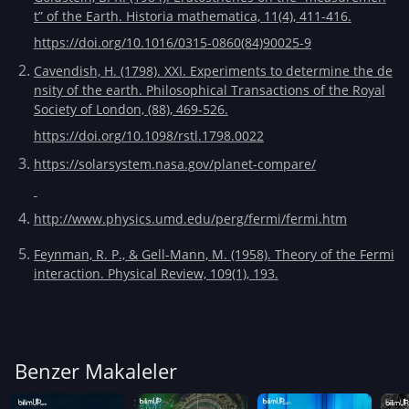
t” of the Earth. Historia mathematica, 11(4), 411-416.
https://doi.org/10.1016/0315-0860(84)90025-9
Cavendish, H. (1798). XXI. Experiments to determine the de
nsity of the earth. Philosophical Transactions of the Royal
Society of London, (88), 469-526.
https://doi.org/10.1098/rstl.1798.0022
https://solarsystem.nasa.gov/planet-compare/
http://www.physics.umd.edu/perg/fermi/fermi.htm
Feynman, R. P., & Gell-Mann, M. (1958). Theory of the Fermi
interaction. Physical Review, 109(1), 193.
Benzer Makaleler