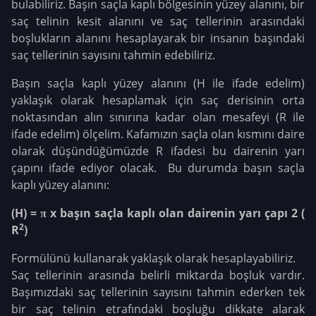
bulabiliriz. Başın saçla kaplı bölgesinin yüzey alanını, bir
saç telinin kesit alanını ve saç tellerinin arasındaki
boşlukların alanını hesaplayarak bir insanın başındaki
saç tellerinin sayısını tahmin edebiliriz.
Başın saçla kaplı yüzey alanını (H ile ifade edelim)
yaklaşık olarak hesaplamak için saç derisinin orta
noktasından alın sınırına kadar olan mesafeyi (R ile
ifade edelim) ölçelim. Kafamızın saçla olan kısmını daire
olarak düşündüğümüzde R ifadesi bu dairenin yarı
çapını ifade ediyor olacak. Bu durumda başın saçla
kaplı yüzey alanını:
(H) = π x başın saçla kaplı olan dairenin yarı çapı 2 (
2
R
)
Formülünü kullanarak yaklaşık olarak hesaplayabiliriz.
Saç tellerinin arasında belirli miktarda boşluk vardır.
Başımızdaki saç tellerinin sayısını tahmin ederken tek
bir saç telinin etrafındaki boşluğu dikkate alarak