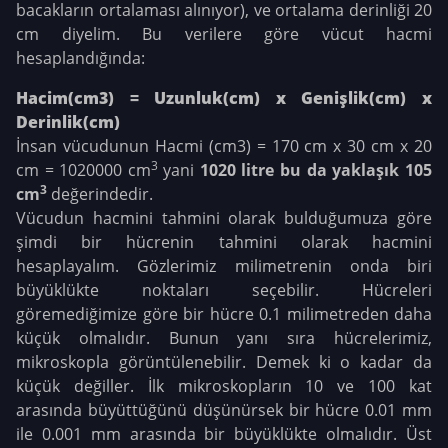
bacakların ortalaması alınıyor), ve ortalama derinliği 20
cm diyelim. Bu verilere göre vücut hacmi
hesaplandığında:
Hacim(cm3) = Uzunluk(cm) x Genişlik(cm) x
Derinlik(cm)
İnsan vücudunun Hacmi (cm3) = 170 cm x 30 cm x 20
3
cm = 1020000 cm
yani
1020 litre bu da yaklaşık 105
3
cm
değerindedir.
Vücudun hacmini tahmini olarak bulduğumuza göre
şimdi bir hücrenin tahmini olarak hacmini
hesaplayalım. Gözlerimiz milimetrenin onda biri
büyüklükte noktaları seçebilir. Hücreleri
göremediğimize göre bir hücre 0.1 milimetreden daha
küçük olmalıdır. Bunun yanı sıra hücrelerimiz,
mikroskopla görüntülenebilir. Demek ki o kadar da
küçük değiller. İlk mikroskopların 10 ve 100 kat
arasında büyüttüğünü düşünürsek bir hücre 0.01 mm
ile 0.001 mm arasında bir büyüklükte olmalıdır. Üst