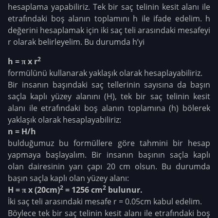
hesaplama yapabiliriz. Tek bir saç telinin kesit alanı ile
etrafındaki boş alanın toplamını h ile ifade edelim. h
değerini hesaplamak için iki saç teli arasındaki mesafeyi
r olarak belirleyelim. Bu durumda h’yi
2
h = π x r
formülünü kullanarak yaklaşık olarak hesaplayabiliriz.
Bir insanın başındaki saç tellerinin sayısına da başın
saçla kaplı yüzey alanını (H), tek bir saç telinin kesit
alanı ile etrafındaki boş alanın toplamına (h) bölerek
yaklaşık olarak hesaplayabiliriz:
n = H/h
bulduğumuz bu formüllere göre tahmini bir hesap
yapmaya başlayalım. Bir insanın başının saçla kaplı
olan dairesinin yarı çapı 20 cm olsun. Bu durumda
başın saçla kaplı olan yüzey alanı:
2
2
H = π x (20cm)
= 1256 cm
bulunur.
İki saç teli arasındaki mesafe r = 0.05cm kabul edelim.
Böylece tek bir saç telinin kesit alanı ile etrafındaki boş