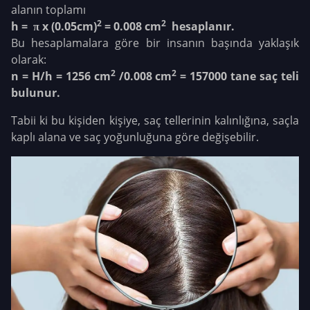
alanın toplamı
2
2
h = π x (0.05cm)
= 0.008 cm
hesaplanır.
Bu hesaplamalara göre bir insanın başında yaklaşık
olarak:
2
2
n = H/h = 1256 cm
/0.008 cm
= 157000 tane saç teli
bulunur.
Tabii ki bu kişiden kişiye, saç tellerinin kalınlığına, saçla
kaplı alana ve saç yoğunluğuna göre değişebilir.