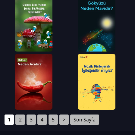
1
2
3
4
5
>
Son Sayfa