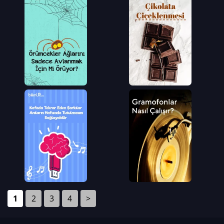
1
2
3
4
>