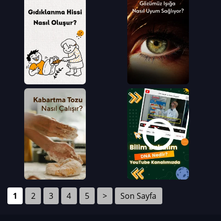
1
2
3
4
5
>
Son Sayfa